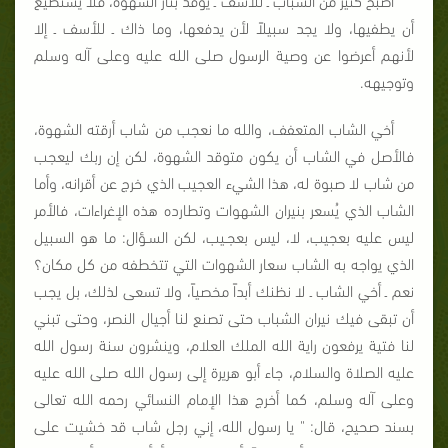
أن يطفيها، ولا يجد سبيلاً لأن يدفعها، وما ذاك ـ للأسف ـ إلا
لأنهم أعرضوا عن وصية الرسول صلى الله عليه وعلى آله وسلم
وتوجيهه.
أخي الشاب المتعفف، والله ما نعجب من شاب أرقته الشهوة،
فالأصل في الشاب أن يكون متوقد الشهوة، لكن إن ربك ليعجب
من شاب لا صبوة له، هذا الشيء العجيب الذي خرج عن أقرانه، وأما
الشاب الذي يُسعر بنيران الشهوات وتطارده هذه الإغراءات، فالأمر
ليس عليه بعجيب، لا، ليس بعجـيب، لكن السـؤال: ما هو السبيل
الذي يواجه به الشاب سعار الشهوات التي تتخطفه من كل مكان؟
نعم ـ أخي الشاب ـ لا نظنك أبداً مخصياً، ولا تسعى لذلك، بل يجب
أن تبقى فيك نيران الشباب حتى تصنع لنا أجيال النصر، وحتى تبني
لنا فتية يرفعون راية الله الملك العلام، وينشرون سنة رسول الله
عليه الصلاة والسلام، جاء أبو هريرة إلى رسول الله صلى الله عليه
وعلى آله وسلم، كما أخرج هذا الإمام النسائي رحمه الله تعالى
بسند صحيح، قال: " يا رسول الله، إني رجل شاب قد خشيت على