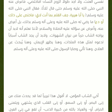
نفسي العنت، ولا أجد طولاً أتزوج النساء؛ أفأختصي، فأعرض عنه
النبي صلى الله عليه وسلم حتى قال ثلاثًا، فقال النبي صلى الله
عليه وسلم:(
يا أبا هريرة، جف القلم بما أنت لاقٍ؛ فاختص على ذلك
أو دع
) ما رضي له صلى الله عليه وعلى آله وسلم بذلك، بل أعرض
عنه، وأعرض عن سؤاله عليه الصلاة والسلام؛ لأننا نعلم أنه لابد أن
يواجه الشاب حرباً من نيران الشهوات، ولابد أن يجد الشاب أسباباً
تدعوه لمثل هذه الملذات، وهنا يظهر الإيمان، وهنا يُبحث عن
العلاج، وهنا تأتي وصايا الرسول صلى الله عليه وعلى آله وسلم.
أخي الشـاب المؤمن، لا أقول هذا تبريـراً لما قد يحدث منك من
زنى البصر، أو زنى السمع، أو زنى القلب الذي يشتهي ويتمنى
الحرام، أو- والعياذ بالله من كبيرة الذنب- أن تقع في زنى الفرج،