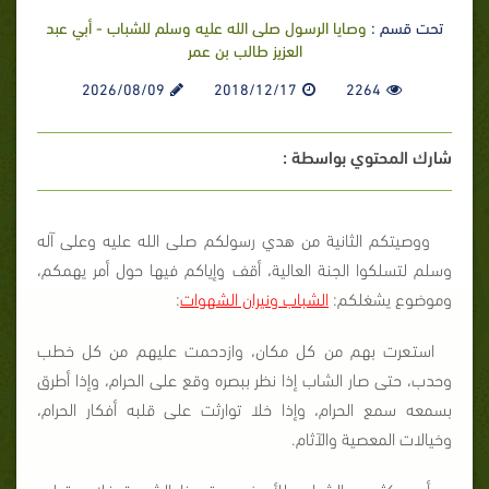
تحت قسم :
وصايا الرسول صلى الله عليه وسلم للشباب - أبي عبد
العزيز طالب بن عمر
2026/08/09
2018/12/17
2264
شارك المحتوي بواسطة :
ووصيتكم الثانية من هدي رسولكم صلى الله عليه وعلى آله
وسلم لتسلكوا الجنة العالية، أقف وإياكم فيها حول أمر يهمكم،
وموضوع يشغلكم:
الشباب ونيران الشهوات
:
استـعرت بهم من كل مكان، وازدحمت عليهم من كل خطب
وحدب، حتى صار الشاب إذا نظر ببصره وقع على الحرام، وإذا أطرق
بسمعه سمع الحرام، وإذا خلا توارثت على قلبه أفكار الحرام،
وخيالات المعصية والآثام.
أصبح كثير من الشباب ـ للأسف ـ يوقد بنار الشهوة، فلا يستطيع