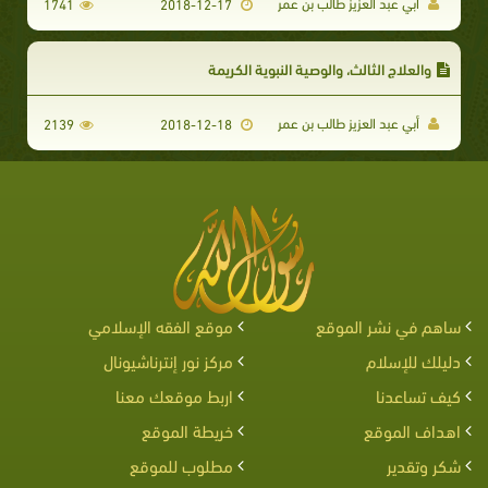
أبي عبد العزيز طالب بن عمر
1741
2018-12-17
والعلاج الثالث، والوصية النبوية الكريمة
أبي عبد العزيز طالب بن عمر
2139
2018-12-18
ساهم في نشر الموقع
موقع الفقه الإسلامي
دليلك للإسلام
مركز نور إنترناشيونال
كيف تساعدنا
اربط موقعك معنا
اهداف الموقع
خريطة الموقع
شكر وتقدير
مطلوب للموقع