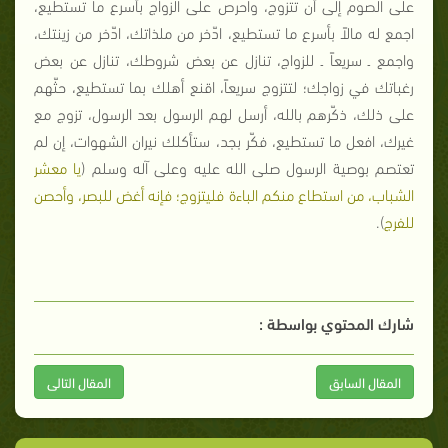
على الصوم إلى أن تتزوج، واحرص على الزواج بأسرع ما تستطيع،
اجمع له مالاً بأسرع ما تستطيع، ادّخر من ملذاتك، ادّخر من زينتك،
واجمع ـ سريعاً ـ للزواج، تنازل عن بعض شروطك، تنازل عن بعض
رغباتك في زواجك؛ لتتزوج سريعاً، اقنع أهلك بما تستطيع، حثّهم
على ذلك، ذكّرهم بالله، أرسل لهم الرسول بعد الرسول، تزوج مع
غيرك، افعل ما تستطيع، فكّر بجد، ستأكلك نيران الشهوات، إن لم
تعتصم بوصية الرسول صلى الله عليه وعلى آله وسلم (
يا معشر
الشباب، من استطاع منكم الباءة فليتزوج؛ فإنه أغض للبصر، وأحصن
للفرج
).
شارك المحتوي بواسطة :
المقال السابق
المقال التالى