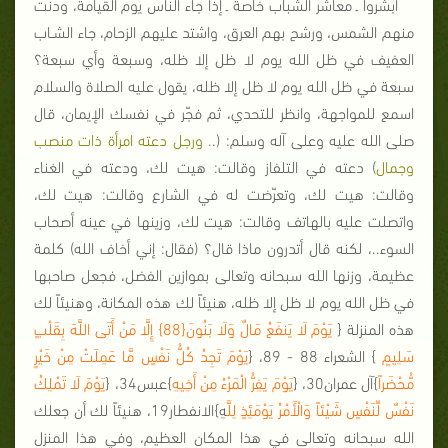
أبشروا ـ معاشر الشباب خاصة ـ إذا جاء الناس يوم القيامة، ودنت
منهم الشمس، ورشح بهم العرق، واشتد عليهم الزحام، جاء الشـاب
العفيف في ظل الله يوم لا ظل إلا ظله، وسبعة وأي سبعة؟
سبعة في ظل الله يوم لا ظل إلا ظله، يقول عليه الصلاة والسلام
اسمع للمواجهة، وانظر للتحدي، ثم فجّر في نفسك الإيمان، قال
صلى الله عليه وعلى آله وسلم: (.
. ورجل دعته امرأة ذات منصب
وجمال
) دعته في التلفاز وقالت: هيت لك، ودعته في الغناء
وقالت: هيت لك، وتعرّضت له في الشارع وقالت: هيت لك،
واتصلت عليه بالهاتف وقالت: هيت لك، وزينها في عينه أصحاب
السوء..، لكنه قال أتدرون ماذا قال؟ (فقال: إني أخاف الله) كلمة
عظيمة، وزنها الله سبحانه وتعالى بموازين الفضل، فجعل صاحبها
في ظل الله يوم لا ظل إلا ظله، هنيئاً لك هذه المكانة، وهنيئاً لك
هذه المنزلة {
يَوْمَ لَا يَنفَعُ مَالٌ وَلَا بَنُونَ{88} إِلَّا مَنْ أَتَى اللَّهَ بِقَلْبٍ
سَلِيمٍ
} الشعراء 88 - 89، {
يَوْمَ تَجِدُ كُلُّ نَفْسٍ مَّا عَمِلَتْ مِنْ خَيْرٍ
مُّحْضَراً
}آل عمران30، {
يَوْمَ يَفِرُّ الْمَرْءُ مِنْ أَخِيهِ
}عبس34، {
يَوْمَ لَا تَمْلِكُ
نَفْسٌ لِّنَفْسٍ شَيْئاً وَالْأَمْرُ يَوْمَئِذٍ لِلَّ
هِ}الانفطار19، هنيئاً لك أن جعلك
الله سبحانه وتعالى في هذا المكان العظيم، وفي هذا المنزل