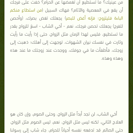
من عينيك؟ ما تستطيع أن تغمضها عن الحرام؟ خفت على فرجك
أن يقع في المعصية والآثام؟ فهاك السبيل (
من استطاع منكم
الباءة فليتزوج؛ فإنه أغض للبصر
) يجعلك تغض بصرك، (وأحصن
للفرج) يجعلك تحصن فرجك، نعم - أخي الشاب - اسعَ للزواج بقدر
ما تستطيع، فليس لهذا الزمان مثل الزواج، حتى إذا رأيت ما رأيت
وثارت في نفسك نيران الشهوات، توجهت إلى أهلك؛ ذهبت إلى
زوجك، فأطفأت ما في جوفك، ووجدت عند زوجتك ما عند هذه
وهذه وهذه.
أخي الشاب، لن تجد أبداً مثل الزواج، وحتى الصوم، وإن كان هو
العلاج الثاني، لكنه ليس مثل الزواج، نعم، ليس الصوم مثل الزواج،
حتى الصائم قد تدفعه نفسه أحياناً للحرام، جاء شاب إلى رسولنا