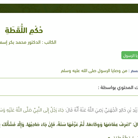
حُكْمِ اللُّقَطَةِ
الكاتب : الدكتور محمد بكر إسم
ا الرسول
سم :
من وصايا الرسول صلى الله عليه وسلم
 المحتوي بواسطة :
َيْدِ بْنِ خَالِدٍ الْجُهَنِيِّ رَضِيَ اللَّهُ عَنْهُ أَنَّهُ قَالَ:
جَاءَ رَجُلٌ إِلَى النَّبِيِّ صَلَّى اللَّهُ عَلَيْهِ وَس
لَ: "اعْرِفْ عِفَاصَهَا وَوِكَاءَهَا، ثُمَّ عَرِّفْهَا سَنَةً، فَإِنْ جَاءَ صَاحِبُهَا، وَإِلَّا فَشَأْنَكَ ب