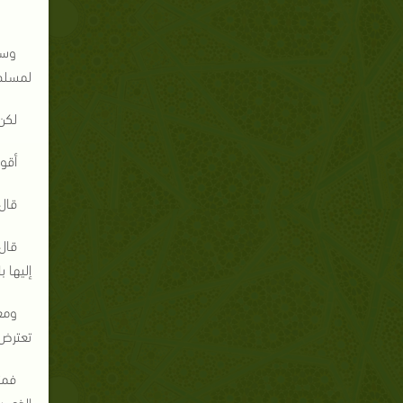
وسأل
لمسلم
لكن 
أقول
قال 
قال
إليها 
ومع
تعترض 
فمت
الذي ي