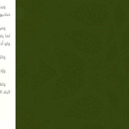
ويب
صاحبها
ومن
لما يت
ولو أد
والل
وإذا
وتق
البلد ا