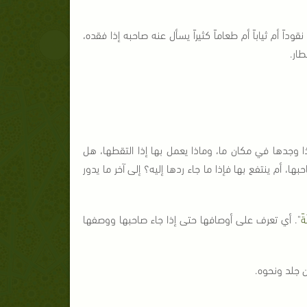
ً أم ثياباً أم طعاماً كثيراً يسأل عنه صاحبه إذا فقده،
ار.
 وجدها في مكان ما، وماذا يعمل بها إذا التقطها، هل
 أم ينتفع بها فإذا ما جاء ردها إليه؟ إلى آخر ما يدور
ةً
". أي تعرف على أوصافها حتى إذا جاء صاحبها ووصفها
ن جلد ونحوه.