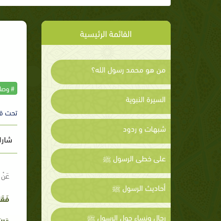
القائمة الرئيسية
من هو محمد رسول الله؟
# وصاي
السيرة النبوية
تحت ق
شبهات و ردود
شارك
على خطى الرسول ﷺ
عَنْ ز
أحاديث الرسول ﷺ
فَقَا
رجال ونساء حول الرسول ﷺ