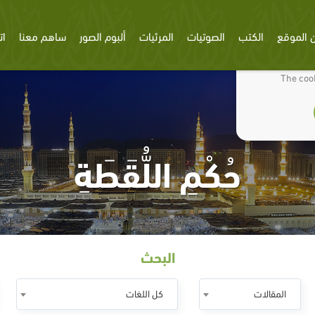
 الموقع
الكتب
الصوتيات
المرئيات
ألبوم الصور
ساهم معنا
ات
We use cookies
The cook
حُكْمِ اللُّقَطَةِ
البحث
المقالات
كل اللغات