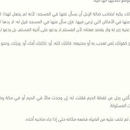
لك يكره لصاحب ضالة الإبل أن يسأل عنها في المسجد؛ لأنه لم يجعل لهذا؛ لأ
نها في الأماكن التي ترعى فيها. فإن سأل عنها في المسجد قيل له: لا ردها 
 عليه زجر له ولا يقصد معناه؛ لأن المسلم لا يدعو على أخيه المسلم، بل يدعو 
 كقولك لمن تعحب به أو بصنيعه: قاتلك الله، أو: ثكلتك أمك أو: ويلك، ونحو 
لني رجل عن لقطة الحرم فقلت له: إن وجدت مالاً في الحرم أو في مكة و
 المسئولة.
 لم تخف عليه من الضياه فضعه مكانه حتى إذا جاء صاحبه أخذه.