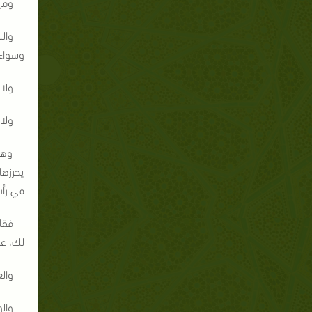
ومن
والل
وسواء 
ولا 
ولا
وهذ
يحرزها
في رأس
فقال
لك، عر
وال
والو