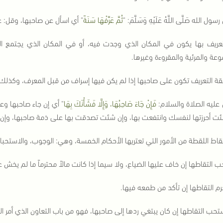
سول الله صَلَّى اللَّهُ عَلَيْهِ وَسَلَّمَ: "
ثُمَّ عَرِّفْهَا سَنَةً
" أي اسأل عن صاحبها، وقل: 
تعريف بها يكون في المكان الذي وجدت فيه، أو في المكان الذي يجتمع ال
عة والمرئية والمقروءة وغيرها.
قة التعريف تكون على صاحبها إذا لم يكن فيها إسراف من قبل المعرف، وكذلك 
 عليه الصلاة والسلام:
فَإِنْ جَاءَ صَاحِبُهَا، وَإِلَّا فَشَأْنَكَ بِهَا
" أي إن جاء صاحبها وعر
ت أحرزتها لنفسك وانتفعت بها، وإن شئت تصدقت بها على ذمة صاحبها، وإن 
قاط اللقطة من الأمور التي تعتريها الأحكام الخمسة، وهي: الوجوب، والاستحباب،
 التقاطها إن خاف عليها الضياع، ولا سيما إذا كانت مالاً محترماً ما لم يخش 
رم التقاطها إن تأكد من طمعه فيها.
حب التقاطها إن كان يبتغي ردها إلى صاحبها، فهو من باب التعاون الذي أمر الل