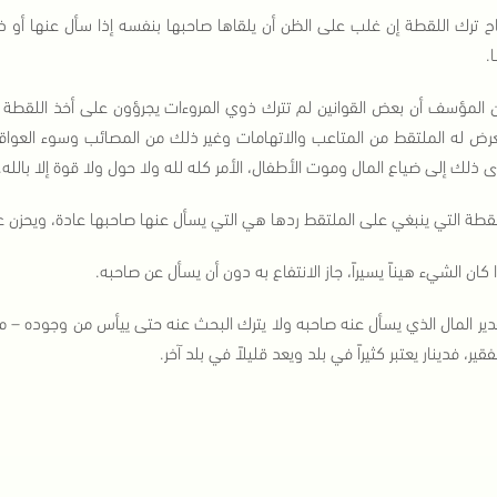
اح ترك اللقطة إن غلب على الظن أن يلقاها صاحبها بنفسه إذا سأل عنها أو ذ
.
 المؤسف أن بعض القوانين لم تترك ذوي المروءات يجرؤون على أخذ اللقطة من
عرض له الملتقط من المتاعب والاتهامات وغير ذلك من المصائب وسوء العواق
ى ذلك إلى ضياع المال وموت الأطفال، الأمر كله لله ولا حول ولا قوة إلا بالله.
قطة التي ينبغي على الملتقط ردها هي التي يسأل عنها صاحبها عادة، ويحزن على
 كان الشيء هيناً يسيراً، جاز الانتفاع به دون أن يسأل عن صاحبه.
دير المال الذي يسأل عنه صاحبه ولا يترك البحث عنه حتى ييأس من وجوده – مو
لفقير، فدينار يعتبر كثيراً في بلد ويعد قليلاً في بلد آخر.