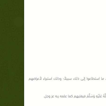
كبيرها، ما استطاعوا إلى ذلك سبيلاً؛ وذلك استبراء لأعراضهم
عَلَيْهِ وَسَلَّمَ فيفتيهم كما علمه ربه عز وجل.