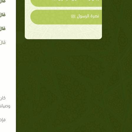
قَالَ
قَالَ
نصرة الرسول ﷺ
قَالَ
قَالَ
كان 
وصيانة
فإذا