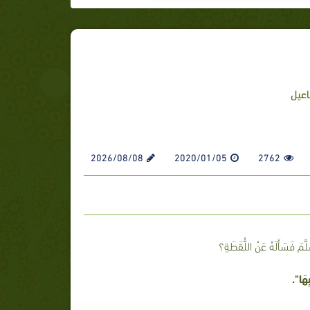
اعيل
2026/08/08
2020/01/05
2762
َلَّمَ فَسَأَلَهُ عَنْ اللُّقَطَةِ؟
ِهَا".