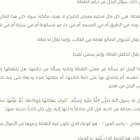
 ذلك سؤال الرجل عن حكم اللقطة.
قطة: هي كل مال محترم معرض للضياع لا يعرف مالكه، سواء كان هذا المال نقودا
وجد في الطريق أم في المسجد أم في دار غير مسكونة أم في سيارة أم في قط
يقال للحيوان الضائع لقطة في الغالب، وإنما يقال له ضالة.
 يقال للطفل لقطة، وإنم يسمى لقيط.
ا الرجل لم يسأله عن معنى اللقطة ولكنه يسأله عن حكمها، هل يلتقطها إذا
 لنفسه، أم يتصدق بها على ذمة صاحبها، أم يجعلها عنده وديعة حتى يجد صاحبها،
 الرجل من تقدير.
 له رسول الله صَلَّى اللَّهُ عَلَيْهِ وَسَلَّمَ: "
اعْرِفْ عِفَاصَهَا وَوِكَاءَهَا، ثُمَّ عَرِّفْهَا سَنَ
فت صدقه من كذبه، فإن كان صادقاً رددتها إليه، وإن كان كاذباً حجبته عنها.
عفاص – بكسر العين – : هو الوعاء الذي تكون فيه اللقطة وغيرها من الأموال م
كاء: هو الخيط الذي يُشد به الوعاء.