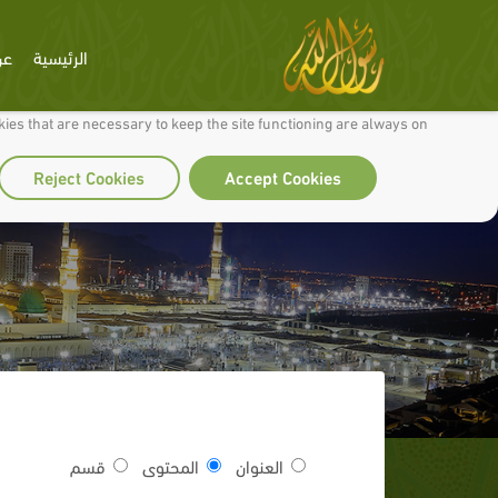
الرئيسية
عن
 to make our site work well for you and so we can continually improve it.
ies that are necessary to keep the site functioning are always on
Reject Cookies
Accept Cookies
العنوان
المحتوى
قسم