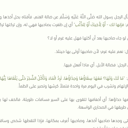
 الرجل رسول الله صَلَّى اللَّهُ عَلَيْهِ وَسَلَّمَ عن ضالة الغنم، فأفتاه بحل أخ
:
فإنها لك - أَوْ لِأَخِيكَ أَوْ لِلذِّئْبِ
" أي إن ظفرت بصاحبها فهي له، وإن تركتها تركته
لو جاء صاحبها بعد أن أكلها فهل عليه غرم أو لا؟
: نعم عليه غرم؛ لأن صاحبها أولى بها حينئذ.
الرجل: فضالة الأبل. أي ماذا أفعل فيها.
:
"مَا لَكَ وَلَهَا؟ مَعَهَا سِقَاؤُهَا وَحِذَاؤُهَا، تَرِدُ الْمَاءَ وَتَأْكُلُ الشَّجَرَ حَتَّى يَلْقَاهَا رَبُّهَا
"
بالإلهام وتشرب في اليوم مرة واحدة فتملأ كرشها وتصبر على الظمأ.
ها حذاؤها: أي أخفافها تتقوى بها على السير مسافات طويلة، فالخف لها بمنز
طريقها في الصحاري الواسعة.
ى وجدها صاحبها أخذها، وصاحبها أعرف بمكانها، فإذا التقطها شخص وساقها
توقع صاحبها أنها فيه.