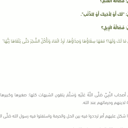
: فَضَالَّةُ الْغَنَمِ؟
: "لَكَ أَوْ لِأَخِيكَ أَوْ لِلذِّئْبِ".
: فَضَالَّةُ الْإِبِلِ؟
 مَا لَكَ وَلَهَا؟ مَعَهَا سِقَاؤُهَا وَحِذَاؤُهَا، تَرِدُ الْمَاءَ وَتَأْكُلُ الشَّجَرَ حَتَّى يَلْقَاهَا رَبُّهَا
"
أصحاب النَّبِيِّ صَلَّى اللَّهُ عَلَيْهِ وَسَلَّمَ يتقون الشبهات كلها: صغيرها و
 لدينهم وحرماتهم عند الله.
 شكل عليهم أمر ترددوا فيه بين الحل والحرمة واستفتوا فيه رسول الله صَلَّى اللَّهُ 