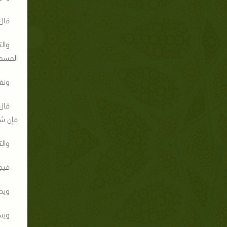
قال ر
وال
المسمو
ونف
قال
فإن شئ
والت
فيجب
ويح
ويست