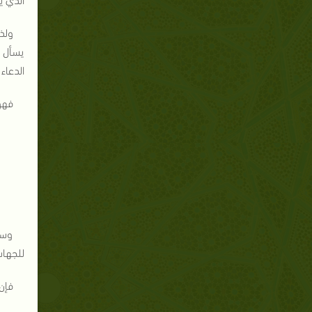
ولذ
يسأل ع
الدعاء
فهو
وسأ
للجهات
فإن