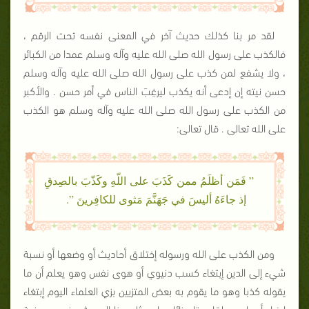
لقد مر بنا كذلك حديث آخر في المعنى نفسه تحت الرقم ،
فالكذب على رسول الله صلى الله عليه وآله وسلم عمدا من الكبائر
، ولا يشفع لمن كذب على رسول الله صلى الله عليه وآله وسلم
حسن نيته إن إدعى أنه يكذب ليرغِبَ الناس في أمر حسن . والأكبر
من الكذب على رسول الله صلى الله عليه وآله وسلم هو الكذب
على الله تعالى . قال تعالى:
” فَمَن أظلَمُ ممن كَذَبَ على اللّهِ وكَذّبَ بالصِدقِ
إذ جاءَهُ أليسَ في جَهَنَّمَ مَثوى للكافِرينَ ”.
ومن الكذب على الله ورسوله إختلاق أحاديث أو وضعها أو نسبة
شيء إلى الدين إبتغاء كسب دنيوي أو هوى نفس وهو يعلم أن ما
يقوله كذبا وهو ما يقوم به بعض المتزيين بزي العلماء اليوم إبتغاء
إرضاء أسيادهم لقاء متاع زائل . إن مثل هذا الحديث وغيره ، ورغبة