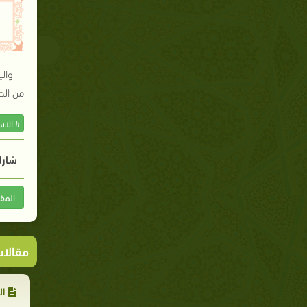
وال
من الظ
# الا
شارك
المق
مقالا
ال