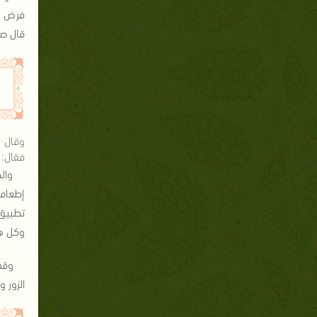
فرض كف
قال صل
وقال س
فقال: 
وال
إطعامه
تطبيق 
وكل هذ
وقد
الزور 