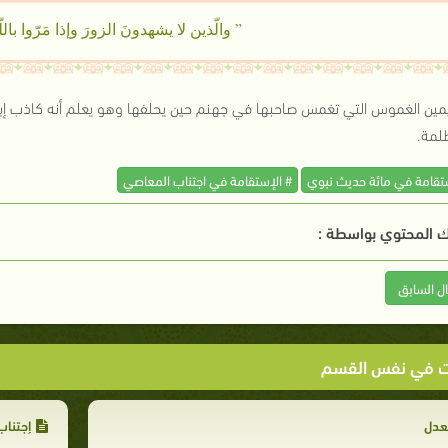
” والّذين لا يشهدونَ الزورَ وإذا مَرّوا باللّ
يمين الغموس التي تغمس صاحبها في جهنم حين يحلفها وهو يعلم أنه كاذب إبت
لمة.
ستقامة في مائة حديث نبوي
# الإستقامة في اجتناب المعاصي
 المحتوي بواسطة :
ال السابق
ت في نفس القسم
عدل
إجتناب