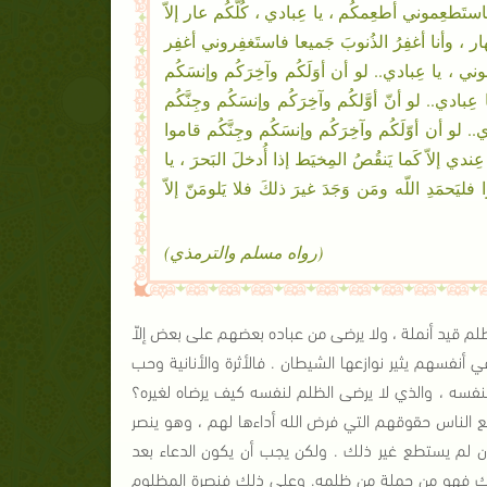
فاستَطعِموني أطعِمكُم ، يا عِبادي ، كُلُّكُم عار إلاّ
ار ، وأنا أغفِرُ الذُنوبَ جَميعا فاستَغفِروني أغفِر
َعوني ، يا عِبادي.. لو أن أوَلَكُم وآخِرَكُم وإنسَكُم
بادي.. لو أنّ أوَّلكُم وآخِرَكُم وإنسَكُم وجِنَّكُم
 لو أن أوّلَكُم وآخِرَكُم وإنسَكُم وجِنَّكُم قاموا
إلاّ كَما يَنقُصُ المِخيَط إذا أُدخلَ البَحرَ ، يا
ليَحمَدِ اللّه ومَن وَجَدَ غيرَ ذلكَ فلا يَلومَنّ إلاّ
(رواه مسلم والترمذي)
ظلم قيد أنملة ، ولا يرضى من عباده بعضهم على بعض إلاّ
نفسهم يثير نوازعها الشيطان . فالأثرة والأنانية وحب
لنفسه ، والذي لا يرضى الظلم لنفسه كيف يرضاه لغيره؟
ع الناس حقوقهم التي فرض الله أداءها لهم ، وهو ينصر
إن لم يستطع غير ذلك . ولكن يجب أن يكون الدعاء بعد
ذلك فهو من جملة من ظلمه. وعلى ذلك فنصرة المظلوم