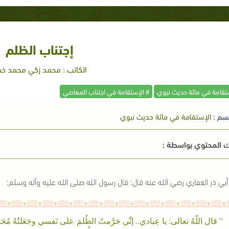
إجتناب الظلم
الكاتب : محمد زكي محمد خ
ستقامة في مائة حديث نبوي
# الإستقامة في اجتناب المعاصي
سم :
الإستقامة في مائة حديث نبوي
 المحتوي بواسطة :
بي ذر الغفاري رضي الله عنه قال: قال رسول الله صلى الله عليه وآله وسلم:
” قال اللّهُ تعالى: يا عِبادي.. إنِّي حَرَّمتُ الظُلمَ على نَفسي وجَعَلتُهُ مُحَرَّ