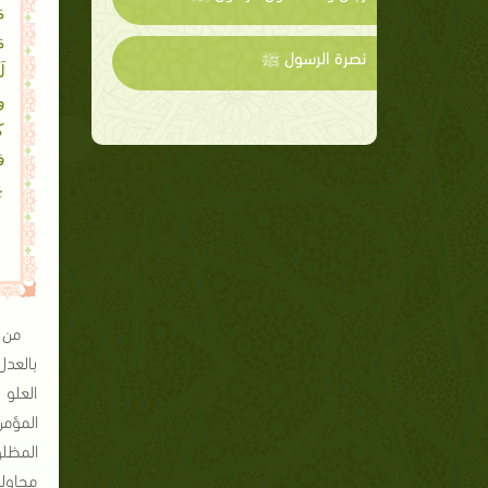
م
م
نصرة الرسول ﷺ
ل
و
ك
ف
ع
من 
بالعدل
العلو 
المؤمن
المظلو
محاول