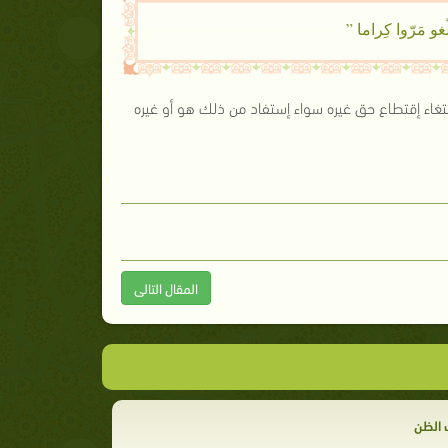
غو مَرّوا كِراما ”
غاء إقتطاع حق غيره سواء إستفاد من ذلك هو أو غيره
المقال التالى
 الظن