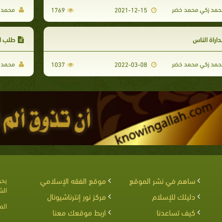
مد زكي محمد خضر
محمد ز
1769
2021-12-15
اراة الناس
طلب ا
مد زكي محمد خضر
محمد ز
1037
2022-03-08
ساهم في نشر الموقع
موقع الفقه الإسلامي
يحق
الش
دليلك للإسلام
مركز نور إنترناشيونال
الم
كيف تساعدنا
اربط موقعك معنا