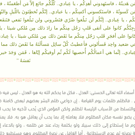
َن هَديتُهُ ، فاستَهدوني أهدِكُم ، يا عِبادي.. كُلُّكُم جائع إلاّ مَن أطعَمتُهُ ، 
َن كَسوتُهُ ، فاستَكسوني أكسِكُم ، يا عبادي.. إنّكُم تُخطِئونَ باللّيلِ والنّه
َكُم ، يا عِبادي.. إنَّكُم لَن تَبلُغوا ضُرّي فتَضُروني ولن تَبلُغوا نَفعي فتَنف
جِنَّكُم كانوا على أتقى قَلبِ رَجُل مِنكُم ما زادَ ذلك مِن مُلكي شيئا ، يا عِ
انوا على أفجَرِ قَلبِ رَجُل مِنكُم ما نَقَصَ ذلك مِن مُلكي شيئا ، يا عِبادي..
ي صَعيد واحِد فَسألوني فأعطيتُ كُلّ سائِل مَسألَتَهُ ما نَقَصَ ذلك مما عِندي 
ِبادي.. إنَّما هي أعمالُكُم أُحصيها لَكُم ثُم أوفيكُم إيّاها ، فَمَن وَجَدَ خيرا ف
نَفسَهُ ”
أسماء الله تعالى الحسنى: العدل ، فكل ما يحكم الله به هو العدل ، ليس فيه 
 . فالظلم ظلمات يوم القيامة . إن دواعي ظلم البشر بعضهم لبعض كامنة في أ
والتسلط من الأسباب الرئيسة للظلم ولكن المؤمن الذي يُحب لأخيه ما يحب 
 يضع نفسه مكان المظلوم فلا يعامله إلا بما يحب أن يعامَل هو به. فلا يمن
م ما إستطاع إلى ذلك سبيلا ولو بكلمة رجاء عند من ظلمه ، ولو بالدعاء 
ة نصرته ثم عدم الإستطاعة . أما الغافل عن نصرة المظلوم وهو مستطيع 