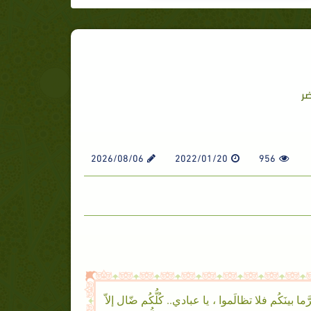
ضر
2026/08/06
2022/01/20
956
ما بينَكُم فلا تظالَموا ، يا عبادي.. كُلُّكُم ضّال إلاّ