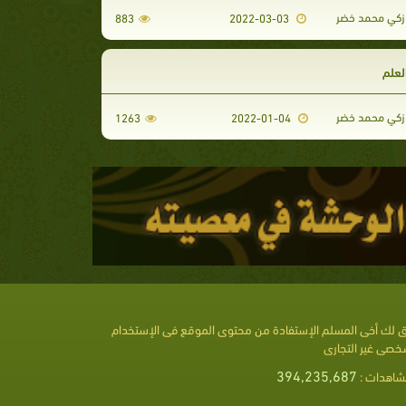
كي محمد خضر
883
2022-03-03
لعلم
كي محمد خضر
1263
2022-01-04
 لك أخى المسلم الإستفادة من محتوى الموقع فى الإستخدام
خصى غير التجارى
394,235,687
شاهدات :