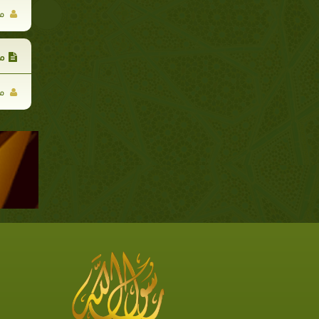
مح
مد
مح