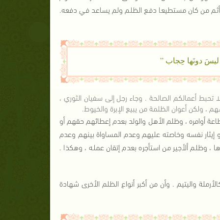
 أثم من كان مستطيعا دفع الظلم ولم يساعد في دفعه.
ُ ليسَ دونَها حِجاب ”
ا تحبط أعمالكم الصالحة . وجاء رجل إلى سفيان الثوري ،
م ، ولكن أعوان الظلمة من يبيع الإبرة والخيوط.
عة أوامره ، وظلم الأهل والولد بعدم إعطائهم حقهم أو
و إيثار نفسه وخاصته عليهم وعدم المساواة بينهم وعدم
ا ، وظلم ألأجير من استأجره بعدم إتقان عمله ، وهكذا .
أرملة واليتيم . وأن من أكبر أنواع الظلم الأخرى شهادة