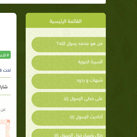
القائمة الرئيسية
من هو محمد رسول الله؟
# الا
السيرة النبوية
تحت ق
شبهات و ردود
شارك
على خطى الرسول ﷺ
عن أ
أحاديث الرسول ﷺ
رجال ونساء حول الرسول ﷺ