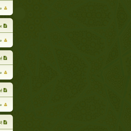
مح
ع
مح
إج
مح
إج
مح
إت