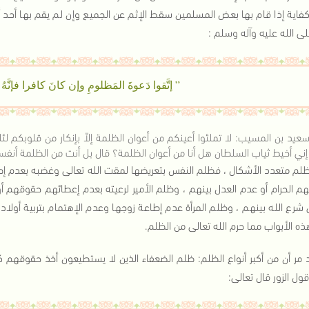
اية إذا قام بها بعض المسلمين سقط الإثم عن الجميع وإن لم يقم بها أحد
ى الله عليه وآله وسلم :
” إتَّقوا دَعوةَ المَظلومِ وإن كانَ كافرا فإنَّه
عيد بن المسيب: لا تملئوا أعينكم من أعوان الظلمة إلاّ بإنكار من قلوبكم لئل
إني أخيط ثياب السلطان هل أنا من أعوان الظلمة؟ قال بل أنت من الظلمة أنفسه
ظلم متعدد الأشكال ، فظلم النفس بتعريضها لمقت الله تعالى وغضبه بعدم إطا
م الحرام أو عدم العدل بينهم ، وظلم الأمير لرعيته بعدم إعطائهم حقوقهم أ
شرع الله بينهم ، وظلم المرأة عدم إطاعة زوجها وعدم الإهتمام بتربية أولاده
ه الأبواب مما حرم الله تعالى من الظلم.
 مر أن من أكبر أنواع الظلم: ظلم الضعفاء الذين لا يستطيعون أخذ حقوقهم كال
وقول الزور قال تعالى: