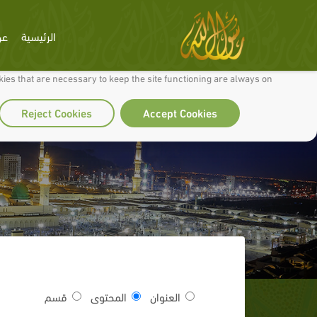
الرئيسية
عن
 to make our site work well for you and so we can continually improve it.
ies that are necessary to keep the site functioning are always on
Reject Cookies
Accept Cookies
العنوان
المحتوى
قسم