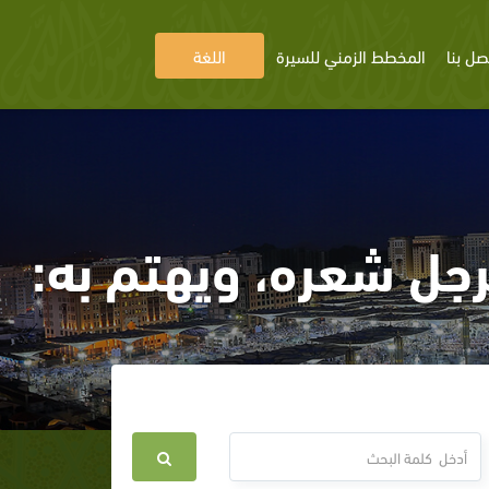
صل بنا
المخطط الزمني للسيرة
اللغة
رجل شعره، ويهتم به: