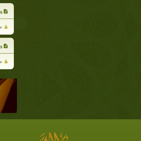
وك
مح
وم
مح