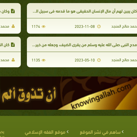
ان يبين لهم أن مال الإنسان الحقيقي هو ما قدمه في سبيل الله، وأن ما تركوه هو الفاني
وكان ص
مد صالح المنجد
محمد ص
1174
2023-11-08
دح النبي صلى الله عليه وسلم من يقري الضيف، وجعله من خيرة الناس
كان ا
مد صالح المنجد
محمد ص
1135
2023-05-10
ساهم في نشر الموقع
موقع الفقه الإسلامي
يحق