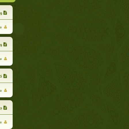
وك
مح
وك
مح
كا
مح
جه
مح