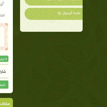
"أي"
نصرة الرسول ﷺ
فينب
# كيف
شارك
المق
مقالا