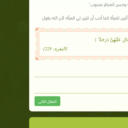
افة وحسن المنظر محبوب"
ن للمرأة كما أحب أن تتزين لي المرأة؛ لأن الله يقول:
َالِ عَلَيْهِنَّ دَرَجَةٌ ۗ }
[البقرة: 228]
المقال التالى