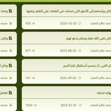
ان يرشدهم إلى الأمور التي تساعد في القضاء على الفقر، ومنها
ومما ي
مد صالح المنجد
محمد ص
935
2023-10-30
ان صلى الله عليه وسلم يدعو لهم
وكان ص
مد صالح المنجد
محمد ص
877
2023-08-02
ن النبي ﷺ يحسن أستقبال كبار السن
وكان آخر 
مد صالح المنجد
محمد ص
761
2024-09-04
ازه لابنته:
تعامل 
مد صالح المنجد
محمد ص
1049
2023-01-01