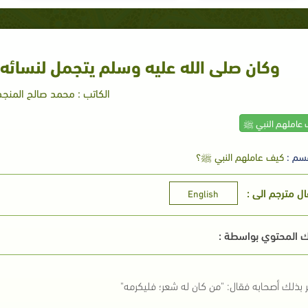
وكان صلى الله عليه وسلم يتجمل لنسائه،
الكاتب : محمد صالح المنجد
 عاملهم النبي ﷺ
سم :
كيف عاملهم النبي ﷺ؟
ال مترجم الى :
English
 المحتوي بواسطة :
ر بذلك أصحابه فقال: "من كان له شعر؛ فليكرمه"