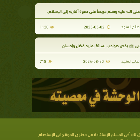
لى الله عليه وسلم حريصاً على دعوة أقاربه إلى الإسلام:
الح المنجد
1120
2023-03-02
لنبي ﷺ يخص صواحب نسائة بمزيد فضل وإحسان
الح المنجد
718
2024-08-20
 لك أخى المسلم الإستفادة من محتوى الموقع فى الإستخدام