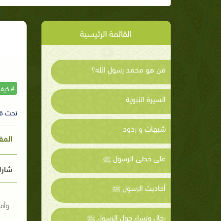
القائمة الرئيسية
من هو محمد رسول الله؟
# كيف
السيرة النبوية
تحت ق
شبهات و ردود
المق
على خطى الرسول ﷺ
شارك
أحاديث الرسول ﷺ
وأم
رجال ونساء حول الرسول ﷺ