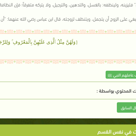
 فليزينه، ولينظفه: بالغسل، والتدهين، والترجيل، ولا يتركه متفرقاً؛ فإن النظ
غي على الزوج أن يتجمل، ويتنظف لزوجته، قال ابن عباس رضي الله عنهما: "أن أتزي
{وَلَهُنَّ مِثْلُ ٱلَّذِى عَلَيْهِنَّ بِٱلْمَعْرُوفِ ۚ وَلِلرِّج
 عاملهم النبي ﷺ
 المحتوي بواسطة :
ال السابق
ت في نفس القسم