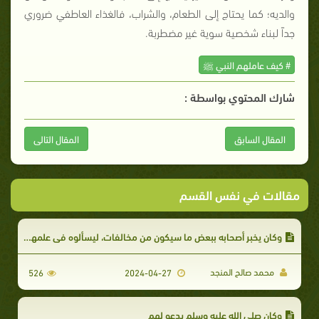
والديه؛ كما يحتاج إلى الطعام، والشراب، فالغذاء العاطفي ضروري
جداً لبناء شخصية سوية غير مضطربة.
# كيف عاملهم النبي ﷺ
شارك المحتوي بواسطة :
المقال السابق
المقال التالى
مقالات في نفس القسم
وكان يخبر أصحابه ببعض ما سيكون من مخالفات، ليسألوه في علمهم كيف يتصرفون فيها
محمد صالح المنجد
526
2024-04-27
وكان صلى الله عليه وسلم يدعو لهم