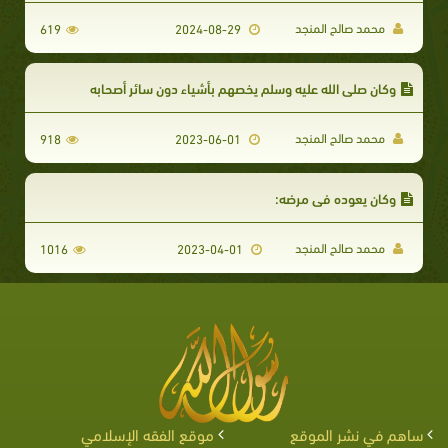
محمد صالح المنجد
619
2024-08-29
وكان صلى الله عليه وسلم يخصهم بأشياء دون سائر أصحابه
محمد صالح المنجد
918
2023-06-01
وكان يعوده في مرضه:
محمد صالح المنجد
1016
2023-04-01
ساهم في نشر الموقع
موقع الفقه الإسلامي