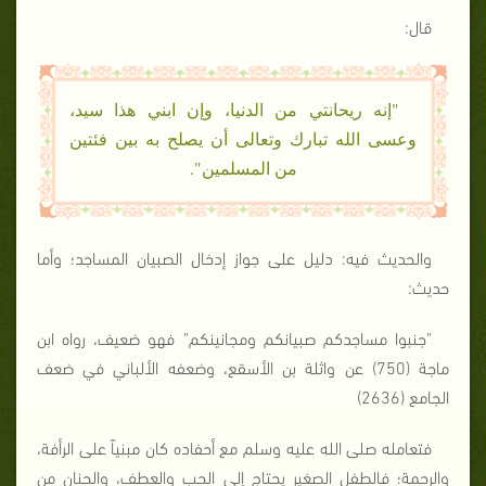
قال:
"إنه ريحانتي من الدنيا، وإن ابني هذا سيد،
وعسى الله تبارك وتعالى أن يصلح به بين فئتين
من المسلمين".
والحديث فيه: دليل على جواز إدخال الصبيان المساجد؛ وأما
حديث:
"جنبوا مساجدكم صبيانكم ومجانينكم" فهو ضعيف، رواه ابن
ماجة (750) عن واثلة بن الأسقع، وضعفه الألباني في ضعف
الجامع (2636)
فتعامله صلى الله عليه وسلم مع أحفاده كان مبنياً على الرأفة،
والرحمة؛ فالطفل الصغير يحتاج إلى الحب والعطف، والحنان من