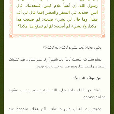
رسول الله، إن أنساً علام كيس؛ فليخدمك. قال
أنس: فخدته في السفر والحضر [فما قال لي أف
قط]، وما قال لي لشيء صنعته: لم صنعت هذا
هكذا، ولا لشيء لم أصنعه: لمَ لم تصنع هذا هكذا؟
وفي رواية: (ولا لشيء تركته: لم تركته؟)
عشر سنوات، ليست أياماً، ولا شهوراً، إنه عمر طويل، فيه تقلبات
النفس، واضطرابها، ومع هذا لم ينهره ولم يزجره.
من فوائد الحديث:
فيه: بيان كمال خلقه صلى الله عليه وسلم، وحسن عشرته
وحلمه وصفحه.
وفيه: ترك العتاب على ما فات؛ لأن هناك مندوحة عنه