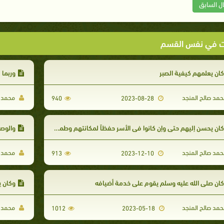
ال السابق
ت في نفس القسم
ان يعلمهم كيفية الصبر
وربما 
مد صالح المنجد
محمد ص
940
2023-08-28
ان يحسن إليهم حتى وإن كانوا في الأسر حفظاً لمكانتهم وطمعاً في إسلامهم
والوصي
مد صالح المنجد
محمد ص
913
2023-12-10
ان صلى الله عليه وسلم يقوم على خدمة أضيافه
وكان ي
مد صالح المنجد
محمد ص
1012
2023-05-18