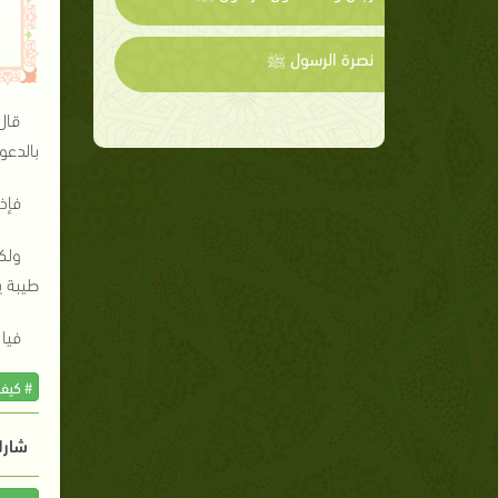
نصرة الرسول ﷺ
قال
بالدعو
فإذا
ولك
طيبة ي
فيا 
# كيف
شارك