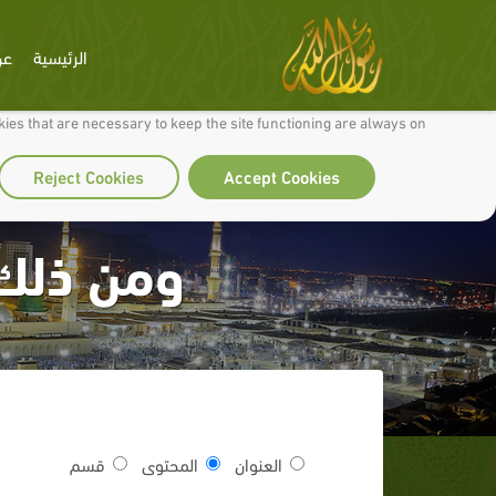
الرئيسية
عن
 to make our site work well for you and so we can continually improve it.
ies that are necessary to keep the site functioning are always on
Reject Cookies
Accept Cookies
ومن ذلك:
العنوان
المحتوى
قسم