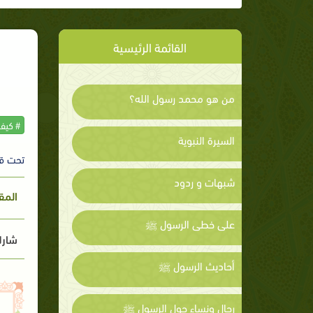
القائمة الرئيسية
من هو محمد رسول الله؟
# كيف
السيرة النبوية
تحت ق
شبهات و ردود
المق
على خطى الرسول ﷺ
شارك
أحاديث الرسول ﷺ
رجال ونساء حول الرسول ﷺ