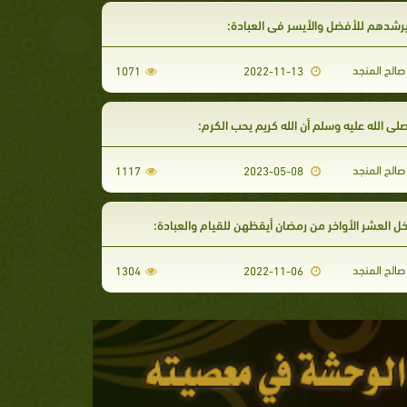
رشدهم للأفضل والأيسر في العبادة:
الح المنجد
1071
2022-11-13
صلى الله عليه وسلم أن الله كريم يحب الكرم:
الح المنجد
1117
2023-05-08
خل العشر الأواخر من رمضان أيقظهن للقيام والعبادة:
الح المنجد
1304
2022-11-06