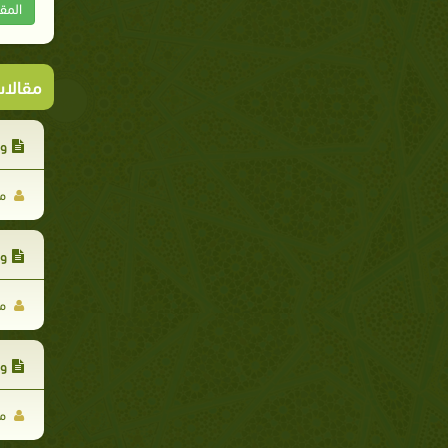
المق
مقالا
وك
مح
وك
مح
وك
مح