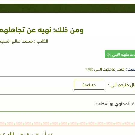
ومن ذلك: نهيه عن تجاهلهم 
الكاتب : محمد صالح المنجد
 عاملهم النبي ﷺ
سم :
كيف عاملهم النبي ﷺ؟
ال مترجم الى :
English
 المحتوي بواسطة :
عن أبي هريرة رضي الله عنه