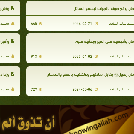
ان يرفع صوته بالجواب ليسمع السائل
وكان ي
مد صالح المنجد
محمد ص
665
2024-04-21
ان يشجعهم على الخير ويحثهم عليه:
وأخبر 
مد صالح المنجد
محمد ص
913
2023-04-02
ان رسولﷺ يقابل إساءتهم وغلظتهم بالعفو والإحسان
وإذا د
مد صالح المنجد
محمد ص
729
2024-05-06