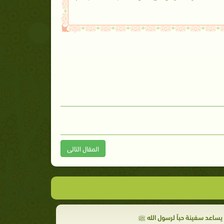
المقال التالى
يساعد سفينة حباً لرسول الله ﷺ