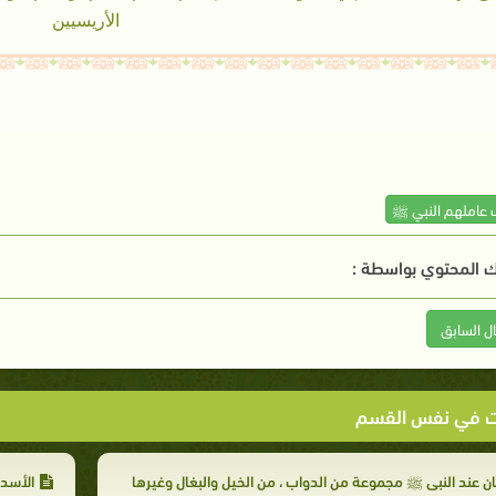
الأريسيين
 عاملهم النبي ﷺ
 المحتوي بواسطة :
ال السابق
ت في نفس القسم
ن عند النبي ﷺ مجموعة من الدواب ، من الخيل والبغال وغيرها
الأسد 