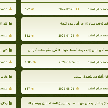
مد صالح المنجد
محمد ص
697
2024-09-25
م ذرفت عيناه ﷺ من أجل هذه الأمة
كان ﷺ 
مد صالح المنجد
محمد ص
862
2024-01-31
د أخبر النبى ﷺ حذيفة بأسماء هؤلاء الاثنى عشر منافقاً ، ولم يخبر بأسمائهم أحداً غيره
كان ال
مد صالح المنجد
محمد ص
1308
2024-07-24
ان أكثر من يتصدق النساء
وترك ا
مد صالح المنجد
محمد ص
637
2024-08-06
ان يحتمل, يعطي من عنده؛ ليصلح بين المتخاصمين، ويقطع النزاع والخصومة
وكان ص