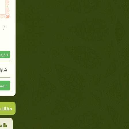
".
# كيف
شارك
المق
مقالا
كا