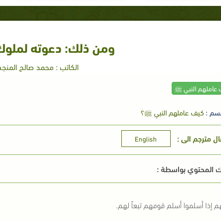
ومن ذلك: دعوته لملوك
الكاتب : محمد صالح المنجد
 عاملهم النبي ﷺ
سم :
كيف عاملهم النبي ﷺ؟
ال مترجم الى :
English
 المحتوي بواسطة :
م إذا أسلموا أسلم قومهم تبعاً لهم.