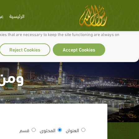
الرئيسية
عن
 to make our site work well for you and so we can continually improve it.
ies that are necessary to keep the site functioning are always on
Reject Cookies
Accept Cookies
ومن 
العنوان
المحتوى
قسم