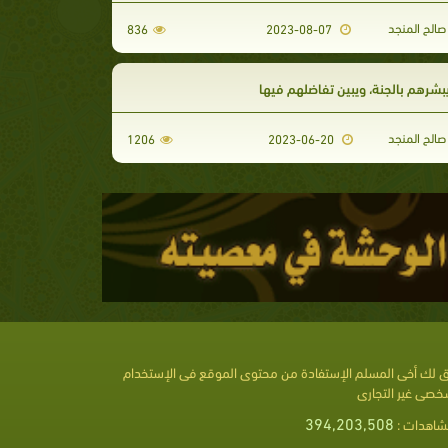
الح المنجد
836
2023-08-07
بشرهم بالجنة، ويبين تفاضلهم فيها
الح المنجد
1206
2023-06-20
 لك أخى المسلم الإستفادة من محتوى الموقع فى الإستخدام
خصى غير التجارى
394,203,508
شاهدات :