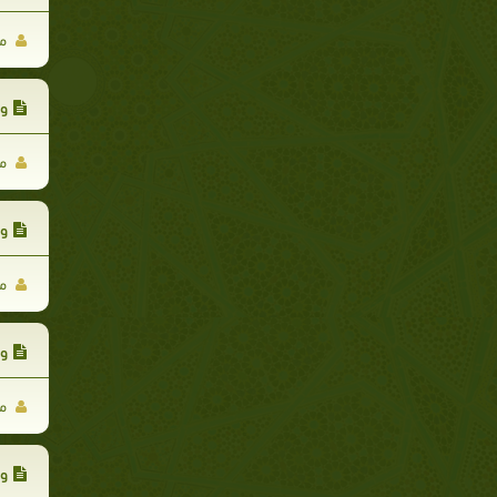
مح
وك
مح
وق
مح
وك
مح
وك