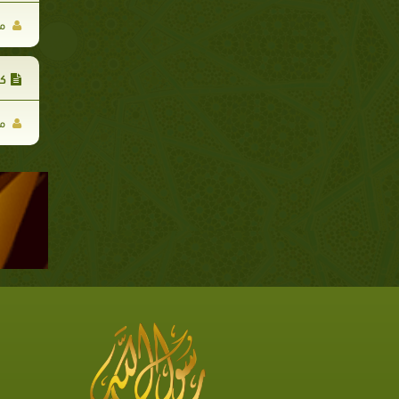
مح
كا
مح