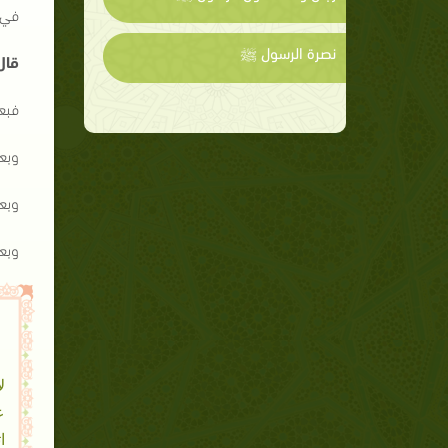
في 
نصرة الرسول ﷺ
قال
فبع
وبع
وبع
وبع
ل
ع
ا