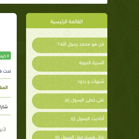
القائمة الرئيسية
من هو محمد رسول الله؟
# كيف
السيرة النبوية
تحت ق
شبهات و ردود
المق
على خطى الرسول ﷺ
شارك
أحاديث الرسول ﷺ
لأنه
رجال ونساء حول الرسول ﷺ