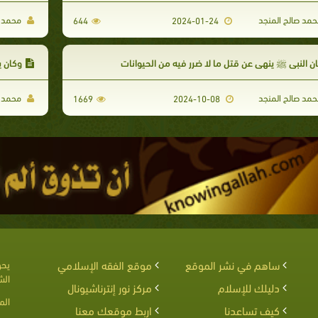
مد صالح المنجد
محمد ص
644
2024-01-24
ن النبي ﷺ ينهي عن قتل ما لا ضرر فيه من الحيوانات
وكان ي
مد صالح المنجد
محمد ص
1669
2024-10-08
ساهم في نشر الموقع
موقع الفقه الإسلامي
يحق
الش
دليلك للإسلام
مركز نور إنترناشيونال
الم
كيف تساعدنا
اربط موقعك معنا