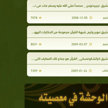
ق :جبيردنوجن _ محمداً صلى الله عليه وسلم مات في نوبة سكر بين
جيم
7078
2008-12-05
:موير وليم_شبهة القرآن مجموعة من الحكايات اليهودية والمسيحية مسروقة من التوراة
ميم
8031
2009-03-07
:كراتشكوفسكي_ القرآن هو جماع تلك المعارف التي حصل عليها محمد عن طريق السماع
كاف
7359
2009-01-24