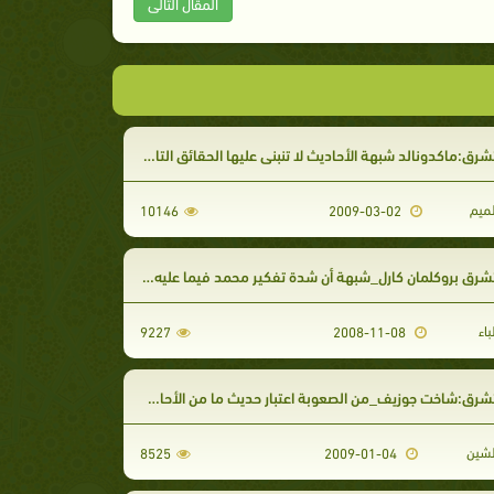
المقال التالى
:ماكدونالد شبهة الأحاديث لا تنبني عليها الحقائق التاريخية وإنها سجل مضطرب
ميم
10146
2009-03-02
بروكلمان كارل_شبهة أن شدة تفكير محمد فيما عليه قومه من شرك خلق في ذهنه فكرة دين جديد
اء
9227
2008-11-08
شاخت جوزيف_من الصعوبة اعتبار حديث ما من الأحاديث الفقهية صحيح بالنسبة إلى النبي
شين
8525
2009-01-04