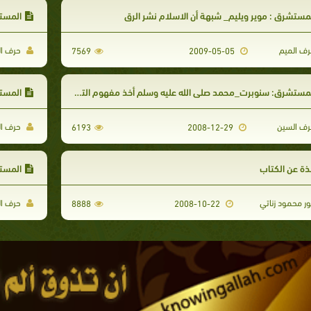
مستشرق : موير ويليم_ شبهة أن الاسلام نشر الرق
المستشر
ف الميم
حرف ال
7569
2009-05-05
مستشرق: سنوبرت_محمد صلى الله عليه وسلم أخذ مفهوم التوحيد من التوراة
المستشرق
ف السين
حرف ال
6193
2008-12-29
ذة عن الكتاب
المستشرق
ور محمود زناتي
حرف ال
8888
2008-10-22