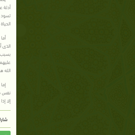
أدلة ع
تسود ب
الحياة 
أما 
الذى أ
بسبب ا
عليهم 
الله هذ
إما 
نفس ذا
إلا إذ
شارك