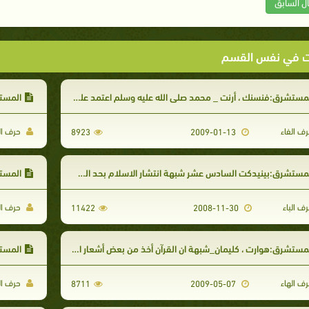
ال السابق
ت في نفس القسم
مستشرق:فنسنك ، أرنت _ محمد صلى الله عليه وسلم اعتمد على اليهود في مكّة
المستشرق
ف الفاء
حرف ال
8923
2009-01-13
مستشرق:بينيدكت السادس عشر شبهة انتشار الاسلام بحد السيف
المستشرق 
ف الباء
حرف الب
11422
2008-11-30
مستشرق:هوارت ، كليمان_شبهة ان القرآن أخذ من بعض أشعار امئ القيس
المستشرق:
ف الهاء
حرف ال
8711
2009-05-07