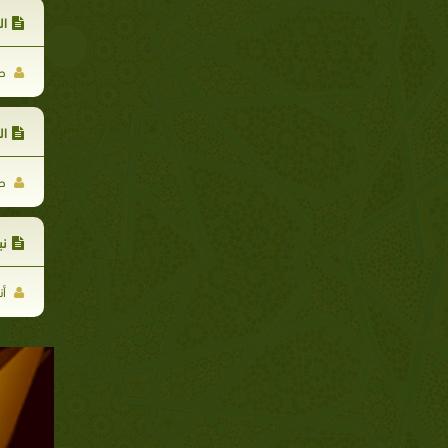
ال
حر
ال
حر
نب
أن