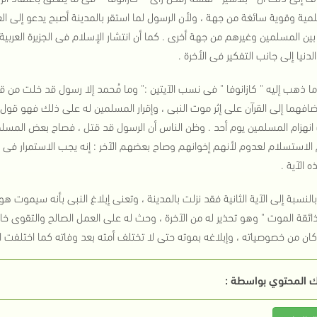
لمية وقوية سائغة من جهة ، ولأن الرسول لما استقر بالمدينة أصبح يدعو إلى ال
ين المسلمين وغيرهم من جهة أخرى . كما أن انتشار الإسلام فى الجزيرة العربي
الدنيا إلى جانب التفكير فى الأخرة .
ما ذهب إليه " كازانوفا " فى نسب الآيتين :" وما مُحمد إلا رسول قد خلت من قب
ضافهما إلى القرآن على إثر موت النبى ، وإقرار المسلمين له على ذلك فهو قول 
نهزام المسلمين يوم أحد . وظن الناس أن الرسول قد قتل ، فصاح بعض المس
الاستسلام لعدوم لأنهم إخوانهم وصاح بعضهم الآخر : إنه يجب الاستمرار فى الق
ه الآية .
بالنسبة إلى الآية الثانية فقد نزلت بالمدينة ، وتعنى إبلاغ النبى بأنه سيموت ه
ئقة الموت " وهو تحذير له من الآخرة ، وحث له على العمل الصالح والتقوى خ
ا كان من خصوصياته ، وإبلاغه بموته حتى لا تختلف أمته بعد وفاته كما اختلفت ا
 المحتوي بواسطة :