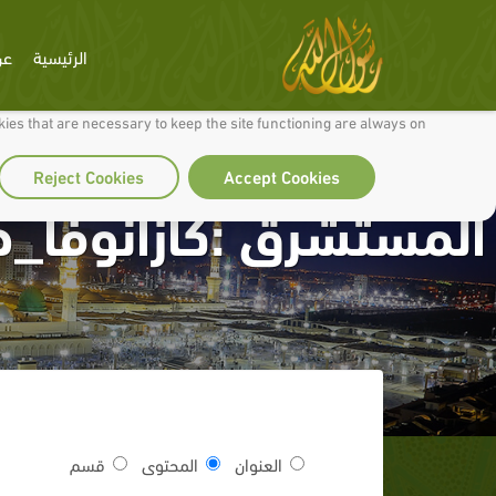
الرئيسية
عن
 to make our site work well for you and so we can continually improve it.
ies that are necessary to keep the site functioning are always on
Reject Cookies
Accept Cookies
المستشرق :كازانوفا_ه
العنوان
المحتوى
قسم