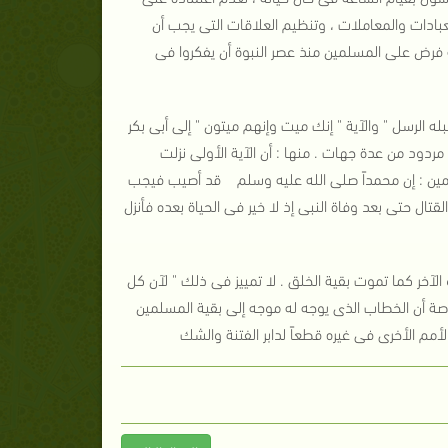
عبادات والمعاملات ، وتنظيم العلاقات التى يجب أن
ة فرض على المسلمين منذ عصر النبوة أن يفكروا فى
له الرسل " والآية " إنك ميت وإنهم ميتون " إلى أبى بكر
مردود من عدة جهات . منها : أن الآية الأولى نزلت
لمين : إن محمداً صلى الله عليه وسلم قد أصيب فيجب
تال حتى بعد وفاة النبى إذ لا خير فى الحياة بعده فأنزل
و الآخر كما تموت بقية الخلق . لا تمييز فى ذلك " لآن كل
اصة أن الخطاب الذى يوجه له موجه إلى بقية المسلمين
لأمم الأخرى فى غيره قطعاً لدابر الفتنة والشك