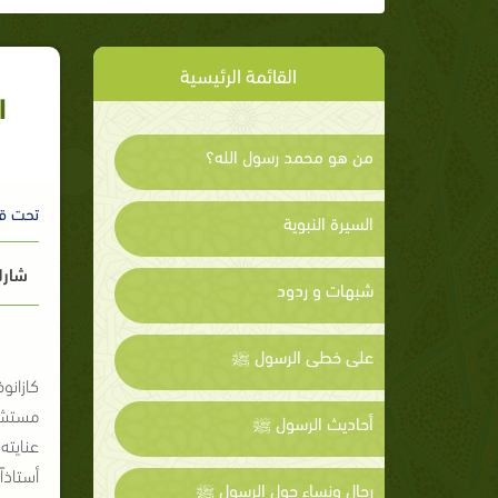
القائمة الرئيسية
ا
من هو محمد رسول الله؟
تحت ق
السيرة النبوية
شارك
شبهات و ردود
على خطى الرسول ﷺ
كازانوفا : " 
أحاديث الرسول ﷺ
عنايته
أستاذا
رجال ونساء حول الرسول ﷺ