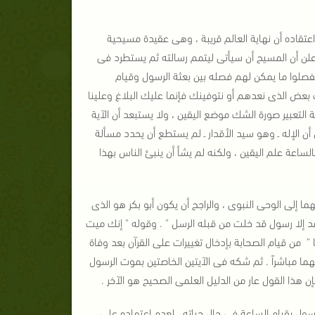
عتقاده أن نهاية العالم قريبة ، وهى عقيدة مسيحية
علن أن المسيح أن سيأتى ليتمم رسالته ثم يستطرد فى
 ليفصلوا ما يمكن لهم فصله بين بعثة الرسول وقيام
ينك بعض الذى نعدهم أو نتوفينك فإنما عليك البلاغ وعلينا
 التعبير صورة الشك موضع اليقين ، ولا يستبعد أن الآية
ن الإله ـ وهو سيد الأقدار ـ لم يستطع أن يحدد مسألة
ساعة علم اليقين ، ولكنه لم يشأ أن ينبئ الناس بهذا
 إلى الوحى النبوى ، والراجح أن يكون أبو بكر هو الذى
د إلا رسول قد خلت من قبله الرسل " . وقوله " إنك ميت
ا " من قيام الصحابة بإدخال تغييرات على القرآن بعد وفاة
هما مباشراً . ثم شكه فى الآيتين الخاصتين بموت الرسول
إن هذا القول عار من الدليل العلمى الصحيح هو الآخر .
رسول بقيام الساعة فى حال حياته ، لعدم اعتماده على