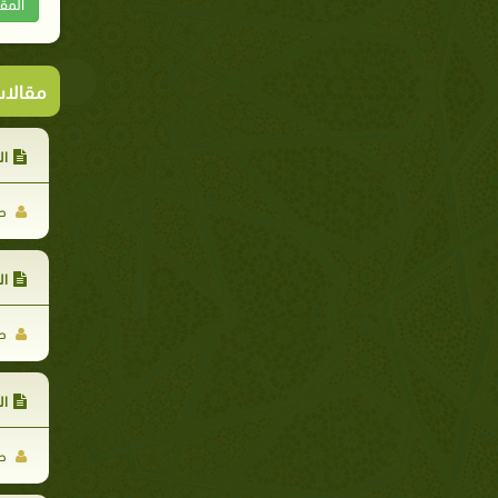
المق
مقالا
ال
حر
ال
حر
ال
حر