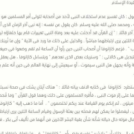
دة الإسلام
قول : كان تفسير عدم استخلاف النبى لأحد من أصحابه لتولى أمر المسلمين هو ا
 ومحمد صلى الله عليه وسلم كان يقول عن نفسه : إنه نبى آخر الزمان الذى أ
خر قائلا : " إن القرآن قد أدخلت عليه بعد وفاة النبى تغييرات قام بها خلفاؤه
 اللتين يرى ارتباطهما مباشراً . والدليل على ذلك ما ورد فى الآية " وإن ما نُر
 " . فزعم كازانوفا أن أصحاب النبى حين رأوا أن الساعة لم تقم وضعوا فى صيغة
تبديل هى كالاتى : " وسنريك بعض الذى نعدهم " ويتساءل كازانوفا ، هل يعقل أ
وأنه يجهل هل النبى سيموت ، أو سيعيش إلى نهاية العالم فى حين أنه علم بال
طرد كازانوفا فى كتابه الانف بيانه قائلا : " هناك آيتان يشك فى صحة نسبتهما
ا على إثر موت النبى ، فأقره المسلمون على ذلك وهما قول القرآن " وما مُحم
ميتون ، ثم إنكم يوم القيامة عند ربكم تختصمون " .
أما ما ذهب إليه " كازانوف
 ، ليفصلوا ما يمكن لهم فصله بين بعثة الرسول وقيام الساعة اللتين يرى ارتباط
مال موته حال حياته شأنه شأن بقية البشر الآخرين من أنهما من تأليف أبى بكر ، ف
ف إلى ذلك أن " بلاشير " نفسه رفض رأى " كازانوفا " فى ما يتعلق باعتقاد ال