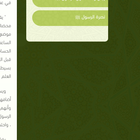
في عقي
نصرة الرسول ﷺ
" ي
محضة ،
موضع آ
الساعة
الحساب
قبل ال
بسيطة 
العلم .
ويست
أضافهم
وأنهم 
الرسول
، واحت
يضا