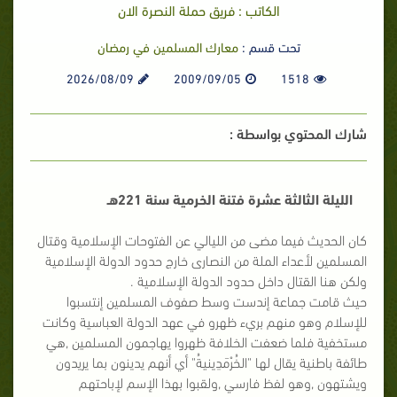
الكاتب : فريق حملة النصرة الان
تحت قسم :
معارك المسلمين في رمضان
2026/08/09
2009/09/05
1518
شارك المحتوي بواسطة :
الليلة الثالثة عشرة
فتنة الخرمية
سنة 221هـ
كان الحديث فيما مضى من الليالي عن الفتوحات الإسلامية وقتال
المسلمين لأعداء الملة من النصارى خارج حدود الدولة الإسلامية
ولكن هنا القتال داخل حدود الدولة الإسلامية
.
حيث قامت جماعة إندست وسط صفوف المسلمين إنتسبوا
للإسلام وهو منهم بريء ظهرو في عهد الدولة العباسية وكانت
مستخفية فلما ضعفت الخلافة ظهروا يهاجمون المسلمين ,هي
طائفة باطنية يقال لها "الخُرْمَدِينيةُ" أي أنهم يدينون بما يريدون
ويشتهون ,وهو لفظ فارسي ,ولقبوا بهذا الإسم لإباحتهم