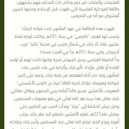
المحرمات والملذات من خمر ونكاح ذات المحارم فهم يشابهون
طائفة المزدكية الفارسية التي ظهرت قبل الإسلام وحاربها كسرى
أنوشروان مع أنه من المجوس
.
ظهرت هذه الطائفة في عهد المأمون تحت قيادة كبابكُ"
ونسب لها فعرف "بالخرمي" في سنة 201هـ ,وكانت ثورته لمدة
عشرين عاما ,ثار بابك في شمال فارس في مدينة "بالبذ" قرب
أذربيجان ,وفي سنة 201هـ بدأ في العبث فسادا
.
بدأ الخليفة العباسي يرسل الجيوش لحربه وكنها كانت تهزم أو تؤسر
القادة أو تقتل ,فإزداد تأثير بابك وأتباعه في بلاد فارس ,مات
المأمون وقد حذر أخاه المعتصد من فتنة بابك ,وعزم على كسر
شوكته وهزيمته ,فإختار لحربه القائد"خيدر بن كاوس الأشرسني"
المعروف بالأفشين ,فسير قائداً أمامه يبني الحصون ويقاتل مقاتلي
بابك فكان هذا سببا بعد الله تعالى في رفع معنويات المسلمين ,
وصل جيش الخلافة إلى "برزند" وبدأت الحرب بين الجانبين حتى
رمضان عام221هـ ,فعزم الأفشين علىفتح البذ مقر بابك ,ورتب
أموره ووزع الجند فنصر الله تعالى جند المسلمين وأسر بابك وقادته
وأهله ,وقيد إلى الخليفة وكان يوم وصولهم عاصمة الخلافة بوما