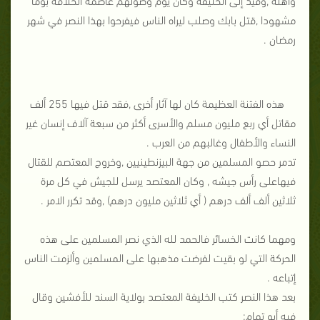
مشهودا ,قتل بابك وصلب ليراه الناس فيفرحوا بهذا النصر في شهر
رمضان
.
هذه الفتنة العظيمة كان لها آثار أخرى ,فقد قتل فيها 255 ألف
مقاتل أي ربع مليون مسلم والأسرى أكثر من سبعة آلاف إنسان غير
النساء والأطفال وغالبهم من العرب
.
تدمر حصو المسلمين من جهة البيزنطينيين ,وخروج المعتصم للقتال
فيهاعلى رأس جيشه , وكان المعتصد يرسل للجيش في كل مرة
ثلاثين ألف ألف درهم ( أي ثلاثين مليون درهم) ,وقد تكرر الامر
.
ومهما كانت الخسائر فالحمد لله الذي نصر المسلمين على هذه
الحركة التي لو بقيت لفرضت مذهبها على المسلمين وألزمت الناس
إتباعه
.
بعد هذا النصر كتب الخليفة المعتصد بولاية السند للأفشين وقال
فيه أبو تمام
: