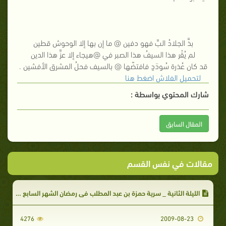
بذَّ الجلادُ البَّ فهو دفين @ ما إن بها إلا الوحوش قطين
لم يُقْر هذا السيفُ هذا الصبر في @هيجاء إلا عزَّ هذا الدين
قد كان عُذرة سُودَدٍ فافتضّها @ بالسيف فحلُ المشرق الأفشين .
لتحميل الفلاش اضغط هنا
شارك المحتوي بواسطة :
المقال السابق
مقالات في نفس القسم
الليلة الثانية _ سرية حمزة بن عبد المطلب في رمضان الشهر السابع من الهجرة
4276
2009-08-23