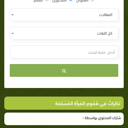
المقالات
كل اللغات
نَظَراتٌ فِي هُمُومِ المَرأةِ المُسْلِمَة
شارك المحتوي بواسطة :