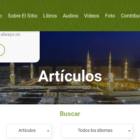
o
Sobre El Sitio
Libros
Audios
Vídeos
Foto
Contribu
nually improve it.
e always on
Artículos
Buscar
Artículos
Todos los idiomas