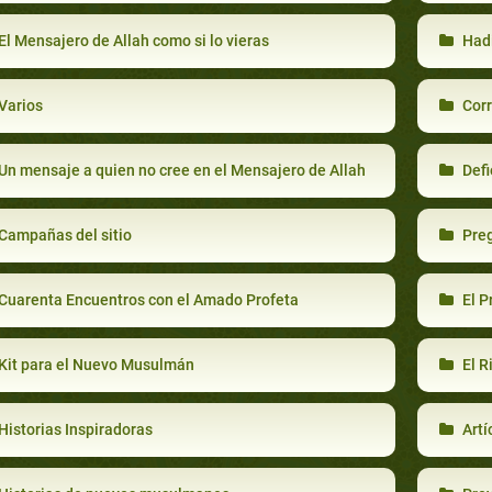
El Mensajero de Allah como si lo vieras
Had
Varios
Corr
Un mensaje a quien no cree en el Mensajero de Allah
Defi
Campañas del sitio
Preg
Cuarenta Encuentros con el Amado Profeta
El P
Kit para el Nuevo Musulmán
El R
Historias Inspiradoras
Artí