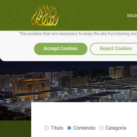
Inici
We use cookies to make our site work well for you and so we can conti
The cookies that are necessary to keep the site functioning ar
Accept Cookies
Reject Cookies
Título
Contenido
Categoría