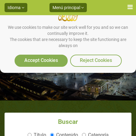
Idioma
Menú principal
We use cookies to make our site work well for you and so we can
continually improve it.
The cookies that are necessary to keep the site functioning are
always on
Tu no sabías esto antes!
Accept Cookies
Reject Cookies
Buscar
Título
Contenido
Categoría