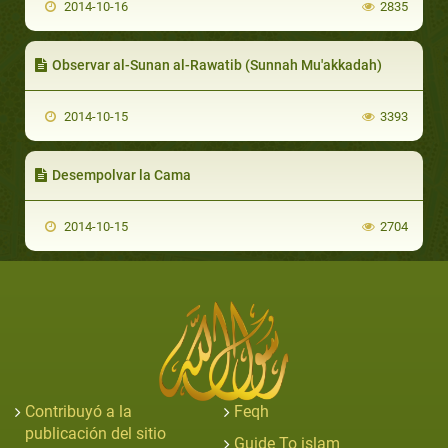
2014-10-16
2835
Observar al-Sunan al-Rawatib (Sunnah Mu'akkadah)
2014-10-15
3393
Desempolvar la Cama
2014-10-15
2704
Contribuyó a la
Feqh
publicación del sitio
Guide To islam