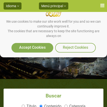
Idioma
Menú principal
We use cookies to make our site work well for you and so we can
continually improve it.
The cookies that are necessary to keep the site functioning are
always on
Caminar Rápido
Accept Cookies
Reject Cookies
Buscar
Título
Contenido
Categoría