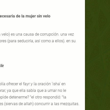
necesaria de la mujer sin velo
in velo) es una causa de corrupción. una vez
res (para seducirla, así como a ellos). en su
lir
a ofrecer el fayr y la oración 'isha' en
rar, ya que ella sabía que a umar no le
impide detenerme? "el otro respondió: "la
s (siervas de allah) concurrir a las mezquitas.