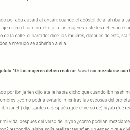
ado por abu ausaid al ansari: cuando el apóstol de allah iba a sa
mujeres en el camino. él dijo a las mujeres: ustedes deberían esp
o de la calle. el narrador dice: las mujeres, después de esto, so
idos a menudo se adherían a ella.
pítulo 10: las mujeres deben realizar
tawaf
sin mezclarse con 
ado por ibn jarieh dijo ata le había dicho que cuando ibn hashim
hombres: ¿cómo podría evitarlo, mientras las esposas del profet
, ibn jarieh) dije: ¿antes o después (que el verso de) hiyab (fue rev
r mi vida, después del verso del hiyab ¿cómo podrían mezclarse
eron? respondió. aisha solía realizar tawaf en un espacio que di