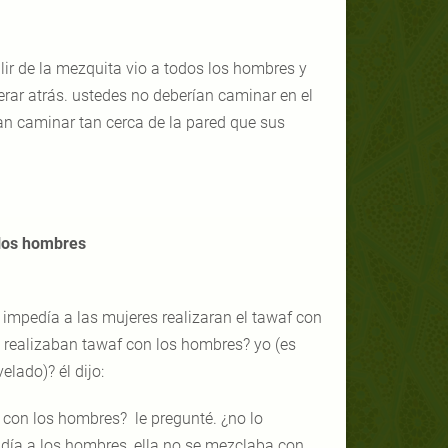
lir de la mezquita vio a todos los hombres y
erar atrás. ustedes no deberían caminar en el
lían caminar tan cerca de la pared que sus
los hombres
 impedía a las mujeres realizaran el tawaf con
a realizaban tawaf con los hombres? yo (es
elado)? él dijo:
 con los hombres? le pregunté. ¿no lo
vidía a los hombres, ella no se mezclaba con