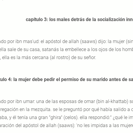
capítulo 3: los males detrás de la socialización in
ado por ibn mas'ud: el apóstol de allah (saaws) dijo: la mujer (s
ella sale de su casa, satanás la embellece a los ojos de los homb
 ella es la más cercana (al rostro) de su señor.
tulo 4: la mujer debe pedir el permiso de su marido antes de sa
do por ibn umar: una de las esposas de omar (bin al-khattab) solí
regación en la mezquita. se le preguntó por qué había salido a o
ba, y él tenía una gran "ghira" (celos). ella respondió:" ¿qué le 
ración del apóstol de allah (saaws): 'no les impidas a las mujere