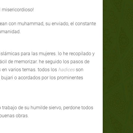
l misericordioso!
s sean con muhammad, su enviado, el constante
humanidad.
islámicas para las mujeres. lo he recopilado y
fácil de memorizar. he seguido los pasos de
s
en varios temas. todos los
hadices
son
l bujari o acordados por los prominentes
o trabajo de su humilde siervo, perdone todos
 buenas obras.