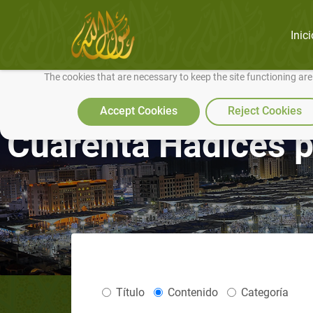
Inici
We use cookies to make our site work well for you and so we can conti
The cookies that are necessary to keep the site functioning ar
Accept Cookies
Reject Cookies
Cuarenta Hadices 
Título
Contenido
Categoría