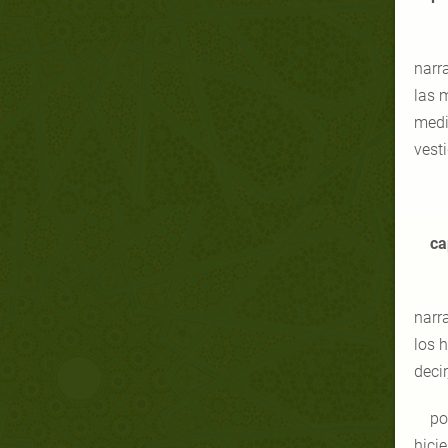
narr
las 
medi
vest
ca
narr
los 
decir
po
hici