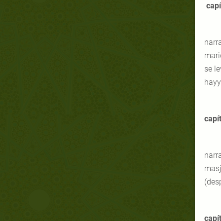
capí
narr
mari
se le
hayy"
capí
narra
masji
(des
capí