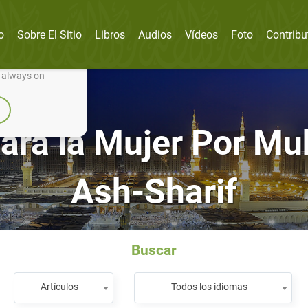
o
Sobre El Sitio
Libros
Audios
Vídeos
Foto
Contribu
nually improve it.
e always on
para la Mujer Por M
Ash-Sharif
Buscar
Artículos
Todos los idiomas