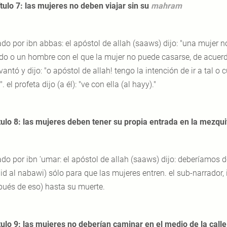
tulo 7: las mujeres no deben viajar sin su
mahram
ado por ibn abbas: el apóstol de allah (saaws) dijo: "una mujer 
do o un hombre con el que la mujer no puede casarse, de acuerd
vantó y dijo: "o apóstol de allah! tengo la intención de ir a tal o 
. el profeta dijo (a él): "ve con ella (al hayy)."
tulo 8: las mujeres deben tener su propia entrada en la mezqui
do por ibn 'umar: el apóstol de allah (saaws) dijo: deberíamos de
d al nabawi) sólo para que las mujeres entren. el sub-narrador, i
pués de eso) hasta su muerte.
tulo 9: las mujeres no deberían caminar en el medio de la calle