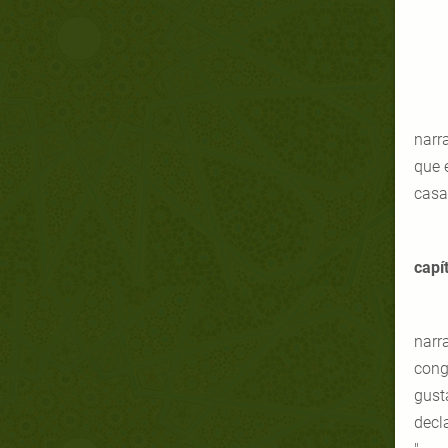
narr
que 
casa,
capí
narra
cong
gusta
decla