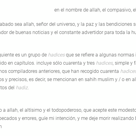
en el nombre de allah, el compasivo, e
labado sea allah, señor del universo, y la paz y las bendicione
ador de buenas noticias y el constante advertidor para toda la 
iguiente es un grupo de
hadices
que se refiere a algunas normas 
ido en capítulos. incluye sólo cuarenta y tres
hadices
, simple y 
os compiladores anteriores, que han recogido cuarenta
hadice
tos y precisos, es decir, se mencionan en sahih muslim y / o en a
itos del
hadiz
.
o a allah, el altísimo y el todopoderoso, que acepte este modest
pecados y errores, guíe mi intención, y me deje morir realizando
n