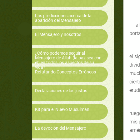
Las predicciones acerca de la
aparición del Mensajero
¡a
port
El Mensajero y nosotros
¿Cómo podemos seguir al
el s
Mensajero de Allah (la paz sea con
él) en todos los aspectos de su
divid
vida?
Refutando Conceptos Erróneos
much
cier
erud
Declaraciones de los justos
Kit para el Nuevo Musulmán
rueg
mis 
La devoción del Mensajero
amé