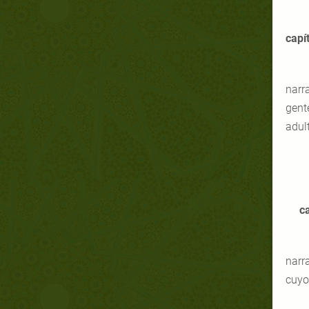
"
capí
narr
gente
adult
ca
narr
cuyo