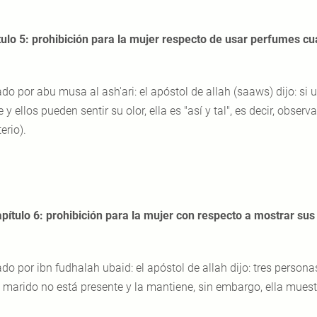
tulo 5: prohibición para la mujer respecto de usar perfumes c
ado por abu musa al ash'ari: el apóstol de allah (saaws) dijo: si
 y ellos pueden sentir su olor, ella es "así y tal", es decir, obse
erio).
pítulo 6: prohibición para la mujer con respecto a mostrar su
ado por ibn fudhalah ubaid: el apóstol de allah dijo: tres person
 marido no está presente y la mantiene, sin embargo, ella muest