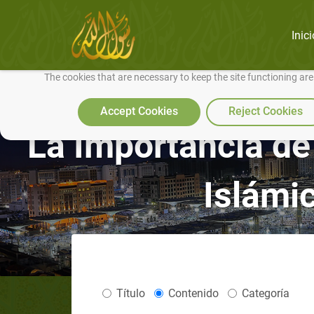
Inici
We use cookies to make our site work well for you and so we can conti
The cookies that are necessary to keep the site functioning ar
Accept Cookies
Reject Cookies
La Importancia de l
Islámi
Título
Contenido
Categoría