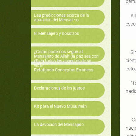
perf
Las predicciones acerca de la
Al
aparición del Mensajero
esco
El Mensajero y nosotros
¿Cómo podemos seguir al
Si
Mensajero de Allah (la paz sea con
cier
él) en todos los aspectos de su
vida?
esto
Refutando Conceptos Erróneos
"T
Declaraciones de los justos
hadi
Kit para el Nuevo Musulmán
Cu
La devoción del Mensajero
haci