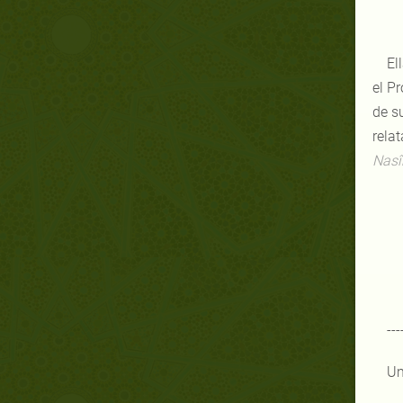
El
el P
de su
rela
Nasîh
---
Um