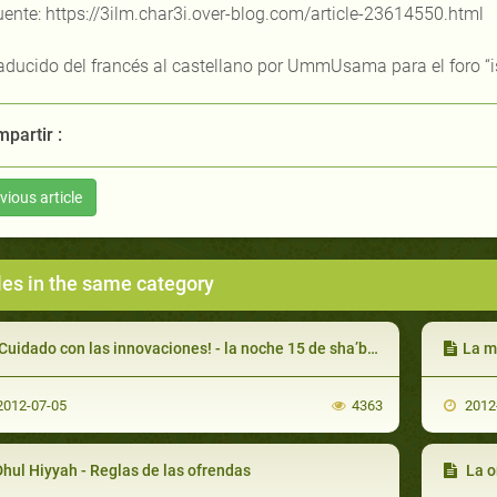
ente: https://3ilm.char3i.over-blog.com/article-23614550.html
aducido del francés al castellano por UmmUsama para el foro “
partir :
vious article
les in the same category
Cuidado con las innovaciones! - la noche 15 de sha’ban
La m
012-07-05
4363
2012
hul Hiyyah - Reglas de las ofrendas
La o