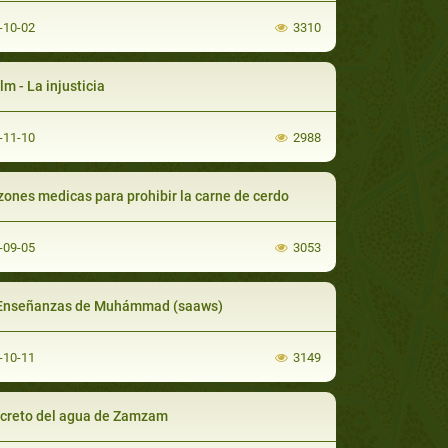
-10-02
3310
lm - La injusticia
-11-10
2988
zones medicas para prohibir la carne de cerdo
-09-05
3053
Enseñanzas de Muhámmad (saaws)
-10-11
3149
ecreto del agua de Zamzam