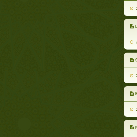
2
L
2
S
2
E
2