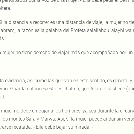
 perturbados por la voz de una mujer. - Ella debe pedir el permis
ltera.
Si la distancia a recorrer es una distancia de viaje, la mujer no 
ahram, la razón es la palabra del Profeta salallahou 'alayhi wa 
s :
a mujer no tiene derecho de viajar más que acompañada por un
ta evidencia, así como las que van en este sentido, es general y 
vión. Guarda entonces esto en el alma, que Allah te sostiene (q
d. -
 mujer no debe empujar a los hombres, ya sea durante la circunv
e los montes Safa y Marwa. Asi, si la mujer puede andar sin verse
rarse recatada. - Ella debe bajar su mirada. -