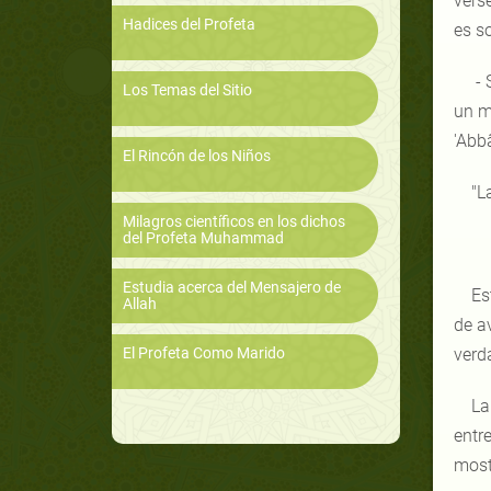
verse
Hadices del Profeta
es so
- 
Los Temas del Sitio
un m
'Abbâ
El Rincón de los Niños
"L
Milagros científicos en los dichos
del Profeta Muhammad
Estudia acerca del Mensajero de
Es
Allah
de a
El Profeta Como Marido
verda
La
entr
most