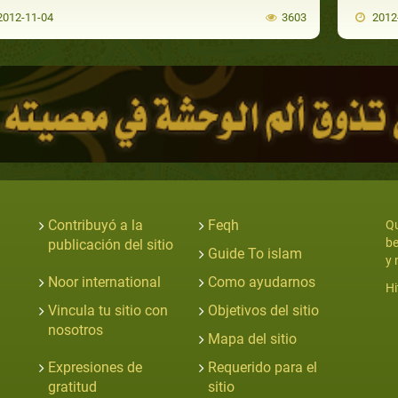
012-11-04
3603
2012
Contribuyó a la
Feqh
Qu
be
publicación del sitio
Guide To islam
y 
Noor international
Como ayudarnos
Hi
Vincula tu sitio con
Objetivos del sitio
nosotros
Mapa del sitio
Expresiones de
Requerido para el
gratitud
sitio