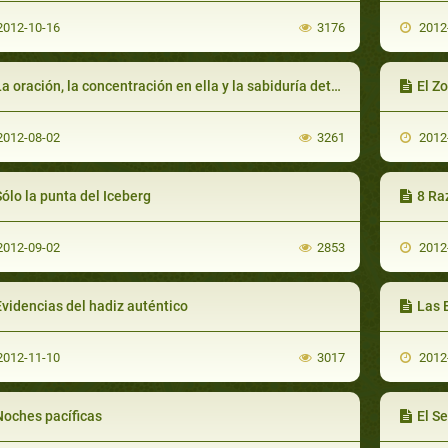
012-10-16
3176
2012
a oración, la concentración en ella y la sabiduría detrás de su prescripción
El Zo
012-08-02
3261
2012
ólo la punta del Iceberg
8 Ra
012-09-02
2853
2012
videncias del hadiz auténtico
Las 
012-11-10
3017
2012
Noches pacíficas
El S