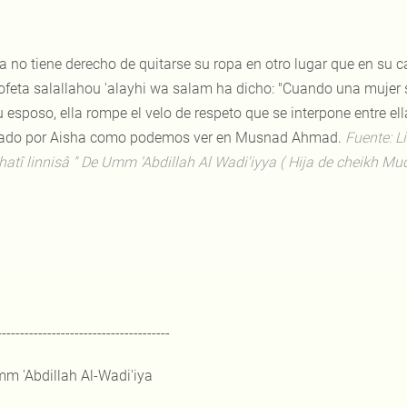
la no tiene derecho de quitarse su ropa en otro lugar que en su ca
rofeta salallahou 'alayhi wa salam ha dicho: "Cuando una mujer s
 esposo, ella rompe el velo de respeto que se interpone entre ella
tado por Aisha como podemos ver en Musnad Ahmad.
Fuente: L
atî linnisâ " De Umm 'Abdillah Al Wadi'iyya ( Hija de cheikh Muqb
--------------------------------------
m 'Abdillah Al-Wadi'iya