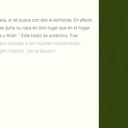
sa, si se busca con ello el exhibirse. En efecto
e quita su ropa en otro lugar que en el hogar
 y Allah ." Este hadiz es autentico. Fue
ibro Consejo a las mujeres musulmanas "
il ) Edition : Dar al Muslim