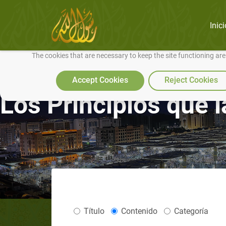
Inici
We use cookies to make our site work well for you and so we can conti
The cookies that are necessary to keep the site functioning ar
Accept Cookies
Reject Cookies
Los Principios que 
Título
Contenido
Categoría