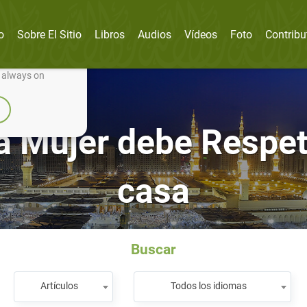
o
Sobre El Sitio
Libros
Audios
Vídeos
Foto
Contribu
nually improve it.
e always on
la Mujer debe Respet
casa
Buscar
Artículos
Todos los idiomas