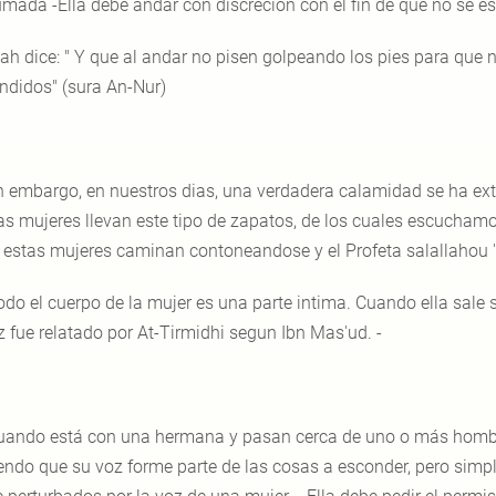
umada -Ella debe andar con discreción con el fin de que no se e
lah dice: " Y que al andar no pisen golpeando los pies para que
ndidos" (sura An-Nur)
n embargo, en nuestros dias, una verdadera calamidad se ha exte
tas mujeres llevan este tipo de zapatos, de los cuales escuchamo
, estas mujeres caminan contoneandose y el Profeta salallahou 
odo el cuerpo de la mujer es una parte intima. Cuando ella sale 
z fue relatado por At-Tirmidhi segun Ibn Mas'ud. -
ando está con una hermana y pasan cerca de uno o más hombre
endo que su voz forme parte de las cosas a esconder, pero sim