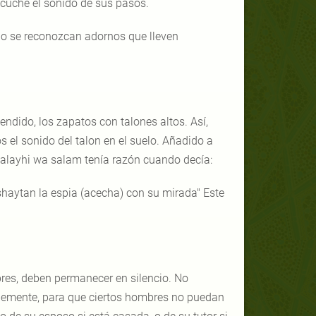
scuche el sonido de sus pasos.
 no se reconozcan adornos que lleven
ndido, los zapatos con talones altos. Así,
s el sonido del talon en el suelo. Añadido a
'alayhi wa salam tenía razón cuando decía:
shaytan la espia (acecha) con su mirada" Este
s, deben permanecer en silencio. No
plemente, para que ciertos hombres no puedan