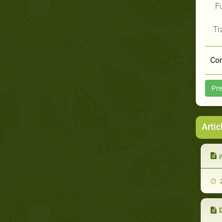
Fu
Tr
Com
Pre
Artic
¡
2
D