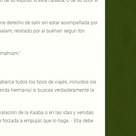
o de su esposo si está casada, o de su tutor si
tiene derecho de salir sin estar acompañada por
salam, relatado por al bukhari segun Ibn
 mahram."
abarca todos los tipos de viajes, incluidos los
uerida hermana) si buscas verdaderamente la
alación de la Kaaba o en las idas y venidas
 forzada a empujar, que lo haga. - Ella debe