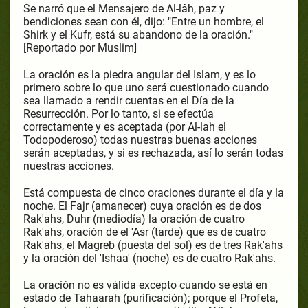
Se narró que el Mensajero de Al-lâh, paz y
bendiciones sean con él, dijo: "Entre un hombre, el
Shirk y el Kufr, está su abandono de la oración."
[Reportado por Muslim]
La oración es la piedra angular del Islam, y es lo
primero sobre lo que uno será cuestionado cuando
sea llamado a rendir cuentas en el Día de la
Resurrección. Por lo tanto, si se efectúa
correctamente y es aceptada (por Al-lah el
Todopoderoso) todas nuestras buenas acciones
serán aceptadas, y si es rechazada, así lo serán todas
nuestras acciones.
Está compuesta de cinco oraciones durante el día y la
noche. El Fajr (amanecer) cuya oración es de dos
Rak'ahs, Duhr (mediodía) la oración de cuatro
Rak'ahs, oración de el 'Asr (tarde) que es de cuatro
Rak'ahs, el Magreb (puesta del sol) es de tres Rak'ahs
y la oración del 'Ishaa' (noche) es de cuatro Rak'ahs.
La oración no es válida excepto cuando se está en
estado de Tahaarah (purificación); porque el Profeta,