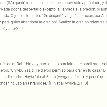
mar (RA) quedó inconsciente después haber sido apuñalado, y 
"Nada podría despertarlo excepto la llamada a la oración, si aún e
nado, O jefe de los fieles." Se despertó y dijo: "la oración, por A
m para quien abandona la oración". Realizó la oración mientras s
 Siyiar 5/220]
ués de ar-Rabi' bin Jaytham quedó parcialmente paralizado, sol
jeron: "Oh Abu Yazid. Te dieron permiso para orar en tu casa." Di
ada diciendo: ' Hayia 'ala al-Falah (vengan a éxito)', y pensé qu
onder incluso arrastrándose." [Hilyat al Awliya 2/113]