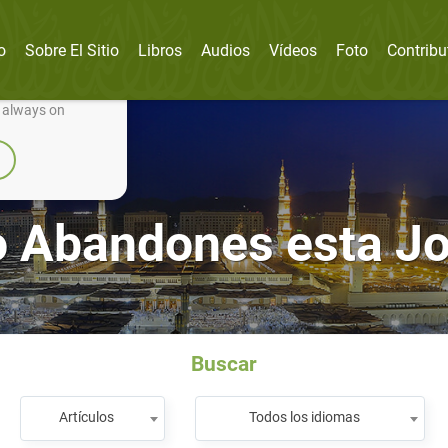
o
Sobre El Sitio
Libros
Audios
Vídeos
Foto
Contribu
nually improve it.
e always on
 Abandones esta J
Buscar
Artículos
Todos los idiomas