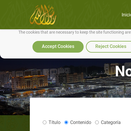
Inici
We use cookies to make our site work well for you and so we can conti
The cookies that are necessary to keep the site functioning ar
Accept Cookies
Reject Cookies
No
Título
Contenido
Categoría