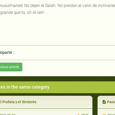
musulmanes! No dejen el Salah. No pierdan el valor de inclinarse
grande que tú, oh Al-lah!
partir :
vious article
les in the same category
l Profeta y el Sirviente
Paci