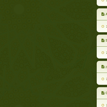
2
2
S
2
2
C
2