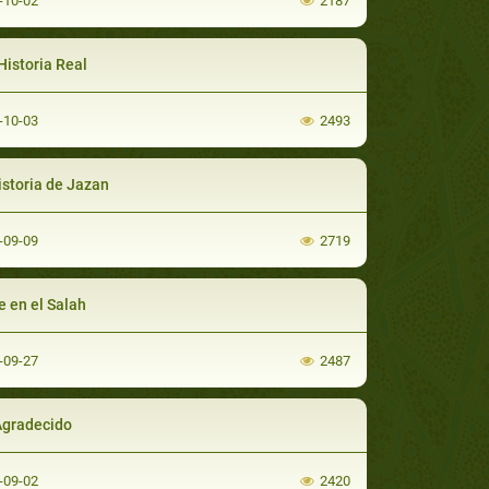
-10-02
2187
Historia Real
-10-03
2493
istoria de Jazan
-09-09
2719
e en el Salah
-09-27
2487
Agradecido
-09-02
2420