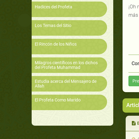
¡Oh 
Hadices del Profeta
más 
Los Temas del Sitio
El Rincón de los Niños
Milagros científicos en los dichos
Com
del Profeta Muhammad
Pre
Estudia acerca del Mensajero de
Allah
El Profeta Como Marido
Artic
E