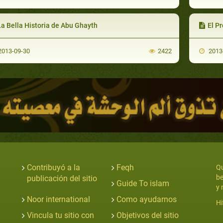
La Bella Historia de Abu Ghayth
El P
013-09-30
2422
2013
Contribuyó a la
Feqh
Qu
be
publicación del sitio
Guide To islam
y 
Noor international
Como ayudarnos
Hi
Vincula tu sitio con
Objetivos del sitio