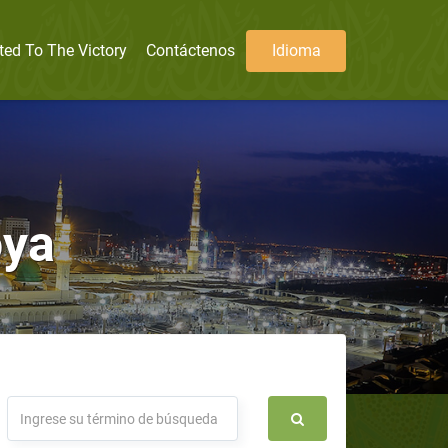
ted To The Victory
Contáctenos
Idioma
oya