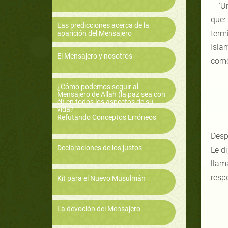
'U
que: 
Las predicciones acerca de la
termi
aparición del Mensajero
Isla
El Mensajero y nosotros
como
¿Cómo podemos seguir al
Mensajero de Allah (la paz sea con
él) en todos los aspectos de su
vida?
Refutando Conceptos Erróneos
Desp
Declaraciones de los justos
Le di
llam
resp
Kit para el Nuevo Musulmán
La devoción del Mensajero