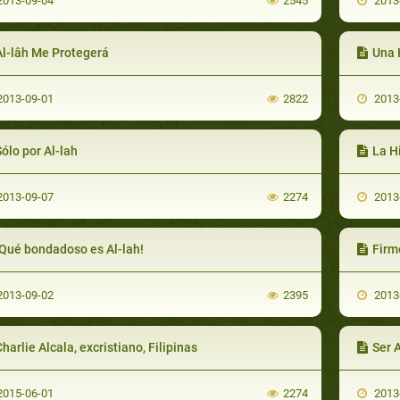
013-09-04
2545
2013
Al-lâh Me Protegerá
Una 
013-09-01
2822
2013
ólo por Al-lah
La H
013-09-07
2274
2013
¡Qué bondadoso es Al-lah!
Firm
013-09-02
2395
2013
harlie Alcala, excristiano, Filipinas
Ser 
015-06-01
2274
2013