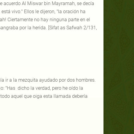
de acuerdo Al Miswar bin Mayramah, se decía
stá vivo." Ellos le dijeron, "la oración ha
l-lah! Ciertamente no hay ninguna parte en el
angraba por la herida. [Sifat as Safwah 2/131,
ía ir a la mezquita ayudado por dos hombres.
jo: "Has dicho la verdad, pero he oído la
e todo aquel que oiga esta llamada debería