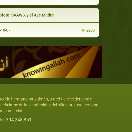
rofeta, SAAWS, y el Ave Madre
-10-07
2260
erido hermano musulmán, usted tiene el derecho a
neficiarse de los contenidos del sitio para uso personal
no comercial
394,248,851
ts :