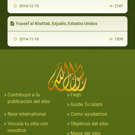
2014-12-10
2147
Yousef al Khattab, Exjudío, Estados Unidos
2014-11-18
1939
Contribuyó a la
Feqh
publicación del sitio
Guide To islam
Noor international
Como ayudarnos
Vincula tu sitio con
Objetivos del sitio
nosotros
Mapa del sitio