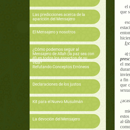
el
que s
Las predicciones acerca de la
aparición del Mensajero
es
estac
El Mensajero y nosotros
enton
hicie
[
¡
c
¿Cómo podemos seguir al
a
t
·
Mensajero de Allah (la paz sea con
él) en todos los aspectos de su
presc
vida?
el me
Refutando Conceptos Erróneos
duran
invie
a fin
Declaraciones de los justos
que o
sexua
¿acas
Kit para el Nuevo Musulmán
mi
estos
La devoción del Mensajero
al·lâ
como 