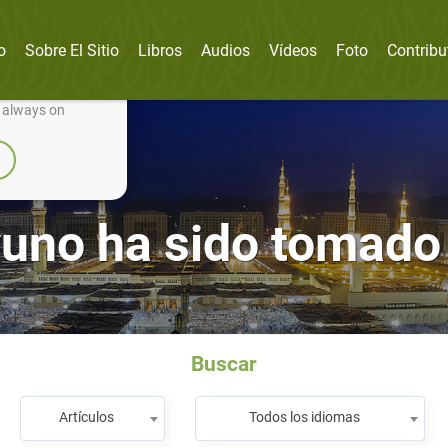
o
Sobre El Sitio
Libros
Audios
Vídeos
Foto
Contribu
nually improve it.
e always on
ayuno ha sido tomado 
Buscar
Artículos
Todos los idiomas