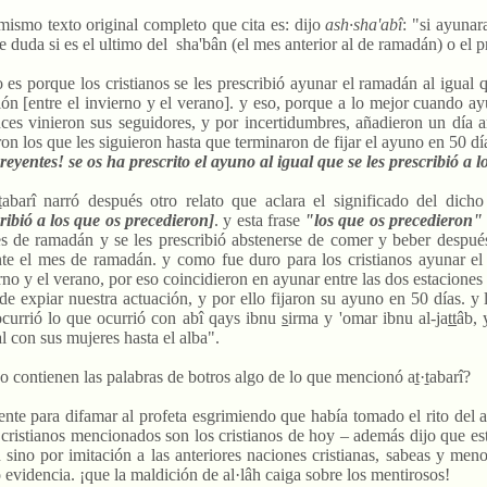
 mismo texto original completo que cita es: dijo
ash·sha'abî
: "si ayunar
e duda si es el ultimo del
sha'bân (el mes anterior al de ramadán) o el 
o es porque los cristianos se les prescribió ayunar el ramadán al igual 
ión [entre el invierno y el verano]. y eso, porque a lo mejor cuando ay
ces vinieron sus seguidores, y por incertidumbres, añadieron un día an
ron los que les siguieron hasta que terminaron de fijar el ayuno en 50 días
reyentes! se os ha prescrito el ayuno al igual que se les prescribió a 
t
abarî narró después otro relato que aclara el significado del dicho
ribió a los que os precedieron]
. y esta frase
"
los que os precedieron
s de ramadán y se les prescribió abstenerse de comer y beber después
te el mes de ramadán. y como fue duro para los cristianos ayunar el 
rno y el verano, por eso coincidieron en ayunar entre las dos estaciones
 de expiar nuestra actuación, y por ello fijaron su ayuno en 50 días. y
currió lo que ocurrió con abî qays ibnu
s
irma y 'omar ibnu al-ja
tt
âb, 
l con sus mujeres hasta el alba".
o contienen las palabras de botros algo de lo que mencionó a
t
·
t
abarî?
ente para
difamar al profeta esgrimiendo que había tomado el rito del 
 cristianos mencionados son los cristianos de hoy – además dijo que est
h sino por imitación a las anteriores naciones
cristianas, sabeas y men
evidencia. ¡que la maldición de al·lâh caiga sobre los mentirosos!