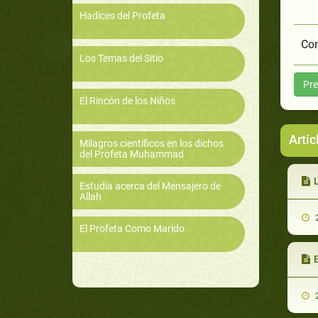
Hadices del Profeta
Com
Los Temas del Sitio
Pre
El Rincón de los Niños
Artic
Milagros científicos en los dichos
del Profeta Muhammad
L
Estudia acerca del Mensajero de
Allah
2
El Profeta Como Marido
E
2