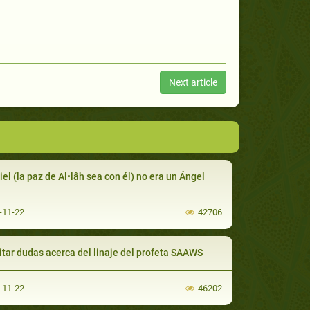
Next article
iel (la paz de Al•lâh sea con él) no era un Ángel
-11-22
42706
itar dudas acerca del linaje del profeta SAAWS
-11-22
46202