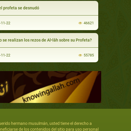
el profeta se desnudó
-11-22
46621
 se realizan los rezos de Al•lâh sobre su Profeta?
-11-22
55785
erido hermano musulmán, usted tiene el derecho a
neficiarse de los contenidos del sitio para uso personal