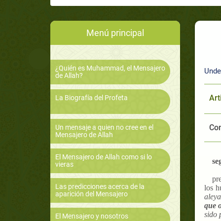
Menú principal
¿Quién es Muhammad, el Mensajero
Unde
de Allah?
Art
La Biografía del Profeta
Com
Un mensaje a quien no cree en el
Mensajero de Allah
El Mensajero de Allah como si lo
se
vieras
pr
Las predicciones acerca de la
los h
aparición del Mensajero
aleya
que o
sido 
El Mensajero y nosotros