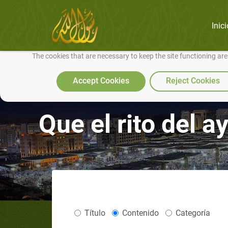
Inici
We use cookies to make our site work well for you and so we can conti
The cookies that are necessary to keep the site functioning ar
Accept Cookies
Reject Cookies
Que el rito del 
Título
Contenido
Categoría