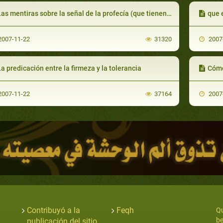
s mentiras sobre la señal de la profecía (que tienen todos los profetas en su espalda) y sobre las mujeres que la han visto
que 
007-11-22
31320
2007
a predicación entre la firmeza y la tolerancia
Cómo
007-11-22
37164
2007
Contribuyó a la
Feqh
Qu
be
publicación del sitio