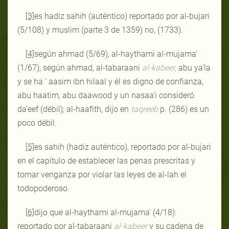
[3]
es hadiz sahih (auténtico) reportado por al-bujari
(5/108) y muslim (parte 3 de 1359) no, (1733).
[4]
según ahmad (5/69), al-haythami al-mujama'
(1/67); según ahmad, al-tabaraani
al-kabeer,
abu ya'la
y se ha ' aasim ibn hilaal y él es digno de confianza,
abu haatim, abu daawood y un nasaa'i consideró
da'eef (débil); al-haafith, dijo en
taqreeb
p. (286) es un
poco débil.
[5]
es sahih (hadiz auténtico), reportado por al-bujari
en el capítulo de establecer las penas prescritas y
tomar venganza por violar las leyes de al-lah el
todopoderoso.
[6]
dijo que al-haythami al-mujama' (4/18):
reportado por al-tabaraani
al-kabeer
y su cadena de