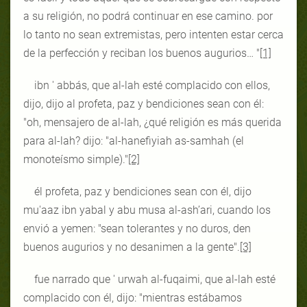
a su religión, no podrá continuar en ese camino. por
lo tanto no sean extremistas, pero intenten estar cerca
de la perfección y reciban los buenos augurios… "
[1]
ibn ' abbás, que al-lah esté complacido con ellos,
dijo, dijo al profeta, paz y bendiciones sean con él:
"oh, mensajero de al-lah, ¿qué religión es más querida
para al-lah? dijo: "al-hanefiyiah as-samhah (el
monoteísmo simple)."
[2]
él profeta, paz y bendiciones sean con él, dijo
mu'aaz ibn yabal y abu musa al-ash’ari, cuando los
envió a yemen: "sean tolerantes y no duros, den
buenos augurios y no desanimen a la gente".
[3]
fue narrado que ' urwah al-fuqaimi, que al-lah esté
complacido con él, dijo: "mientras estábamos