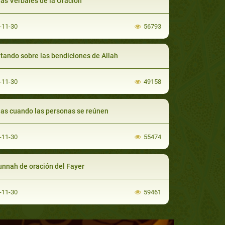
as Verbales de la Oración
-11-30
56793
tando sobre las bendiciones de Allah
-11-30
49158
as cuando las personas se reúnen
-11-30
55474
unnah de oración del Fayer
-11-30
59461