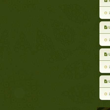
2
L
2
2
L
2