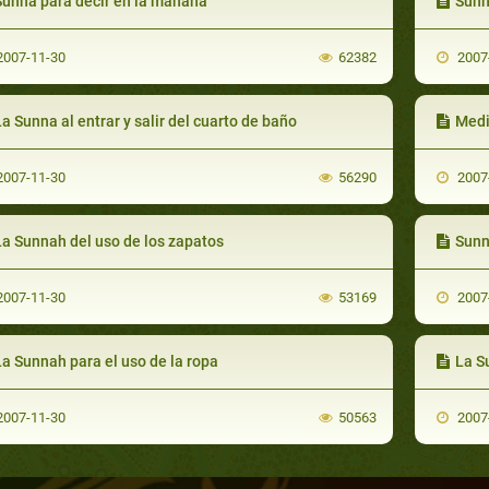
Sunna para decir en la mañana
Sunn
007-11-30
62382
2007
a Sunna al entrar y salir del cuarto de baño
Medi
007-11-30
56290
2007
La Sunnah del uso de los zapatos
Sunn
007-11-30
53169
2007
a Sunnah para el uso de la ropa
La S
007-11-30
50563
2007