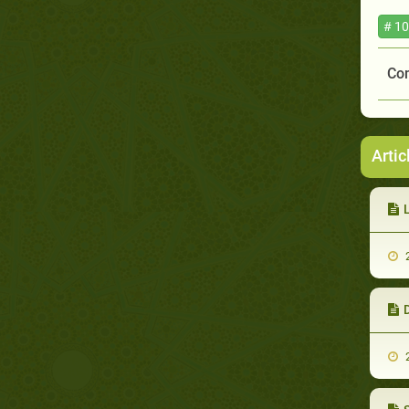
# 10
Com
Artic
L
2
D
2