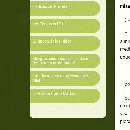
mise
Hadices del Profeta
(a
Los Temas del Sitio
al
sunn
El Rincón de los Niños
medir
aque
Milagros científicos en los dichos
del Profeta Muhammad
Estudia acerca del Mensajero de
Allah
po
El Profeta Como Marido
de
musu
y sa
pier