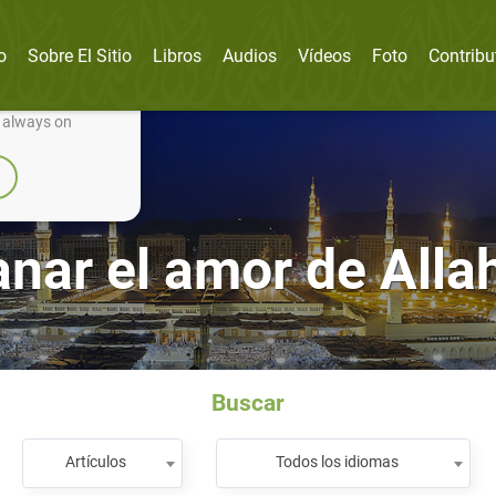
o
Sobre El Sitio
Libros
Audios
Vídeos
Foto
Contribu
nually improve it.
e always on
ar el amor de Alla
Buscar
Artículos
Todos los idiomas