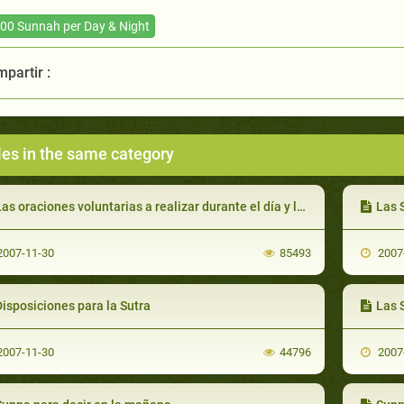
00 Sunnah per Day & Night
partir :
les in the same category
as oraciones voluntarias a realizar durante el día y la noche
Las 
007-11-30
85493
2007
isposiciones para la Sutra
Las 
007-11-30
44796
2007