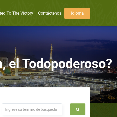
ted To The Victory
Contáctenos
Idioma
h, el Todopoderoso?