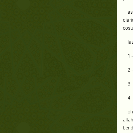
as
diar
cost
la
1 
2 
3 
4 
oh
allah
bend