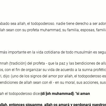
abado sea allah, el todopoderoso. nadie tiene derecho a ser ador
llah sean con su profeta muhammad, su familia, esposas, famili
 más importante en la vida cotidiana de todo musulmán es segui
nnah (tradición) del profeta - que la paz y las bendiciones de al
os, con el fin de organizar su vida de acuerdo a la sunna proféti
, dijo: (uno de los signos del amor por allah, el todopoderoso es
bendiciones de allah sean con él - en su moral, sus acciones, su
lah el todopoderoso dice:
{di [oh muhammad]: "si aman
allah, entonces síguanme, allah os amará y per
donará vuestros