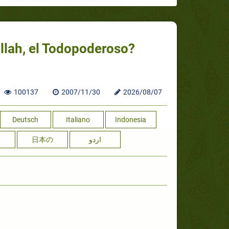
llah, el Todopoderoso?
100137
2007/11/30
2026/08/07
Deutsch
Italiano
Indonesia
日本の
اردو