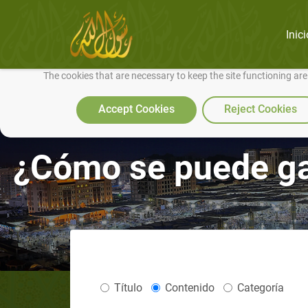
Inici
We use cookies to make our site work well for you and so we can conti
The cookies that are necessary to keep the site functioning ar
Accept Cookies
Reject Cookies
¿Cómo se puede gan
Título
Contenido
Categoría