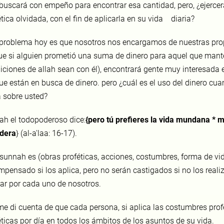
 buscará con empeño para encontrar esa cantidad, pero, ¿ejerc
tica olvidada, con el fin de aplicarla en su vida diaria?
 problema hoy es que nosotros nos encargamos de nuestras pro
ue si alguien prometió una suma de dinero para aquel que mante
iciones de allah sean con él), encontrará gente muy interesada 
ue están en busca de dinero. pero ¿cuál es el uso del dinero cua
a sobre usted?
lah el todopoderoso dice:
{pero tú prefieres la vida mundana *
m
dera
} (al-a'laa: 16-17).
 sunnah es (obras proféticas, acciones, costumbres, forma de vid
pensado si los aplica, pero no serán castigados si no los realiza
car por cada uno de nosotros.
me di cuenta de que cada persona, si aplica las costumbres prof
éticas por día en todos los ámbitos de los asuntos de su vida.