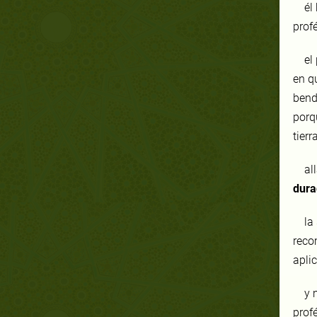
él
profé
el
en q
bend
porq
tierr
al
dura
la
recom
apli
y 
prof