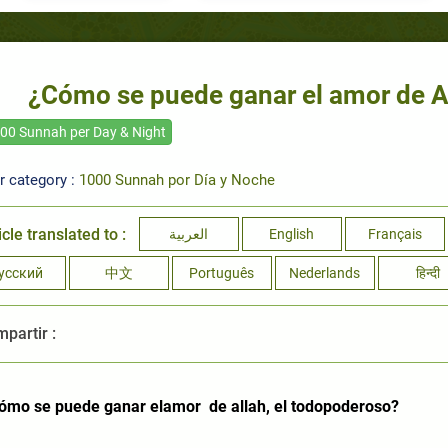
¿Cómo se puede ganar el amor de A
00 Sunnah per Day & Night
r category :
1000 Sunnah por Día y Noche
icle translated to :
العربية
English
Français
усский
中文
Português
Nederlands
हिन्दी
partir :
ómo se puede ganar elamor de allah, el todopoderoso?