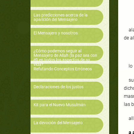
Las predicciones acerca de la
aparición del Mensajero
al
El Mensajero y nosotros
de a
¿Cómo podemos seguir al
Mensajero de Allah (la paz sea con
él) en todos los aspectos de su
vida?
lo
Refutando Conceptos Erróneos
su
Declaraciones de los justos
dich
masri
las 
Kit para el Nuevo Musulmán
al
La devoción del Mensajero
a 