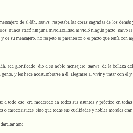
 mensajero de al·lâh, saaws, respetaba las cosas sagradas de los demás
ellos. nunca atacó ninguna inviolabilidad ni violó ningún pacto, salvo la
h y de su mensajero, no respetó el parentesco o el pacto que tenía con al
·lâh, sea glorificado, dio a su noble mensajero, saaws, de la bellaza d
a gente, y les hace acostumbrarse a él, alegrarse al vivir y tratar con él 
se a todo eso, era moderado en todos sus asuntos y práctico en todas 
s o características, sino que todas sus cualidades y nobles morales eran 
y
daraltarjama