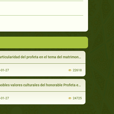
articularidad del profeta en el tema del matrimonio
-01-27
22618
obles valores culturales del honorable Profeta en el Yihad
-01-27
24725