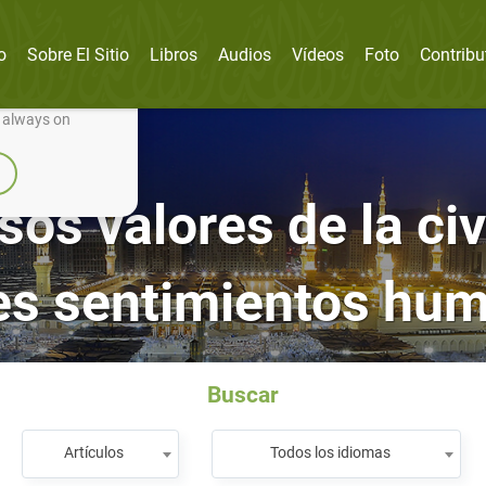
o
Sobre El Sitio
Libros
Audios
Vídeos
Foto
Contribu
nually improve it.
e always on
os valores de la civ
es sentimientos hu
Buscar
Artículos
Todos los idiomas