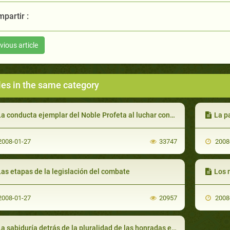
partir :
vious article
les in the same category
a conducta ejemplar del Noble Profeta al luchar contra los enemigos
La p
008-01-27
33747
2008
as etapas de la legislación del combate
Los n
008-01-27
20957
2008
a sabiduría detrás de la pluralidad de las honradas esposas del Profeta