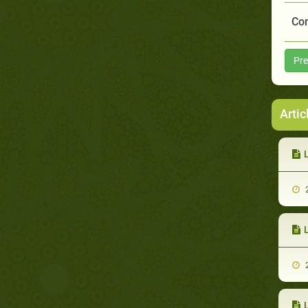
Com
Pre
Artic
L
2
L
2
L