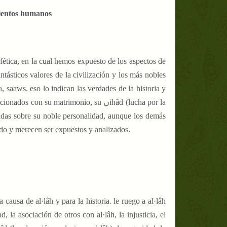
imientos humanos
ofética, en la cual hemos expuesto de los aspectos de
tásticos valores de la civilización y los más nobles
, saaws. eso lo indican las verdades de la historia y
n su matrimonio, su ںihâd (lucha por la
eadas sobre su noble personalidad, aunque los demás
do y merecen ser expuestos y analizados.
 causa de al·lâh y para la historia. le ruego a al·lâh
 la asociación de otros con al·lâh, la injusticia, el