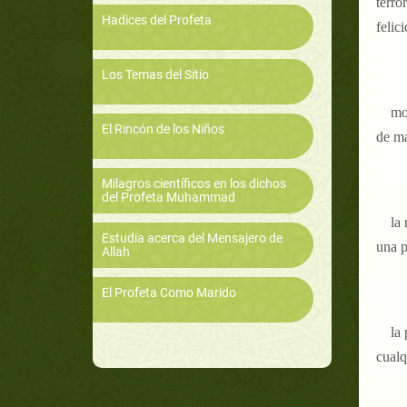
terro
Hadices del Profeta
felici
Los Temas del Sitio
mo
El Rincón de los Niños
de má
Milagros científicos en los dichos
del Profeta Muhammad
la
Estudia acerca del Mensajero de
una p
Allah
El Profeta Como Marido
la
cualq