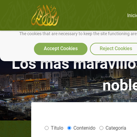
Inici
We use cookies to make our site work well for you and so we can conti
The cookies that are necessary to keep the site functioning ar
Accept Cookies
Reject Cookies
Los más maravillos
nobl
Título
Contenido
Categoría