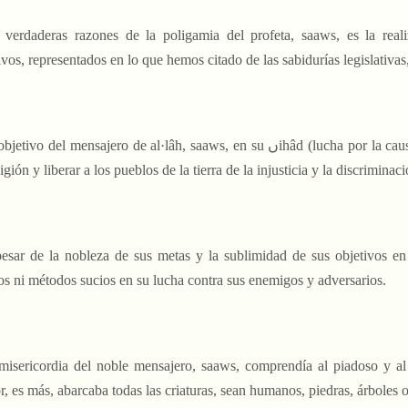
s verdaderas razones de la poligamia del profeta, saaws, es la rea
ivos, representados en lo que hemos citado de las sabidurías legislativas,
tivo del mensajero de al·lâh, saaws, en su ںihâd (lucha por la causa de al·lâh) fue elevar la palabra de al·lâh, difundir
ligión y liberar a los pueblos de la tierra de la injusticia y la discriminaci
sar de la nobleza de sus metas y la sublimidad de sus objetivos en al ںihâd (lucha por la causa de al·lâh), no u
s ni métodos sucios en su lucha contra sus enemigos y adversarios.
 misericordia del noble mensajero, saaws, comprendía al piadoso y al 
, es más, abarcaba todas las criaturas, sean humanos, piedras, árboles 