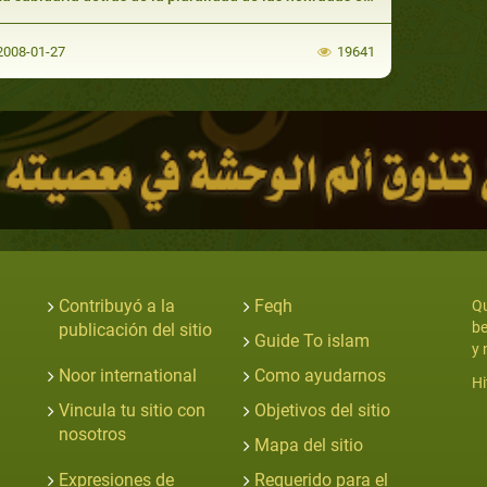
008-01-27
19641
Contribuyó a la
Feqh
Qu
be
publicación del sitio
Guide To islam
y 
Noor international
Como ayudarnos
Hi
Vincula tu sitio con
Objetivos del sitio
nosotros
Mapa del sitio
Expresiones de
Requerido para el