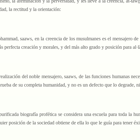
rismo, la afeminación y la perversidad, y les lleve a la creencia, at-taw
dad, la rectitud y la orientación:
hammad, saaws, en la creencia de los musulmanes es el mensajero de al·
s perfecta creación y morales, y del más alto grado y posición para al·lâ
 realización del noble mensajero, saaws, de las funciones humanas nece
rueba de su completa humanidad, y no es un defecto que lo degrade, n
 purificada biografía profética se considera una escuela para toda la h
uier posición de la sociedad obtiene de ella lo que le guía para tener éxi