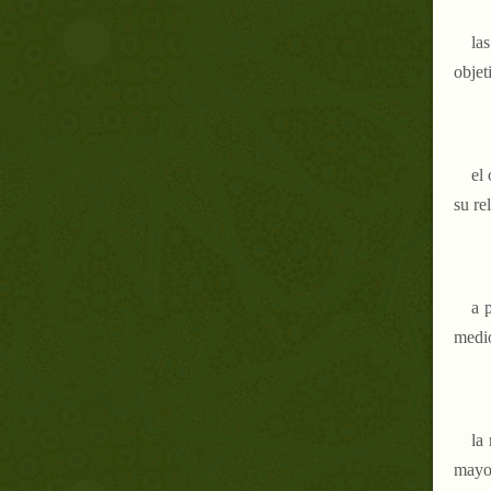
la
objet
el obje
su re
a pe
medio
la
mayor