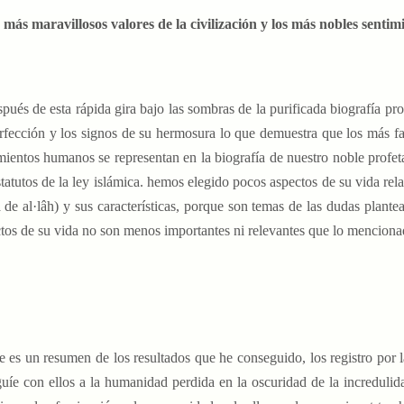
s más maravillosos valores de la civilización y los más nobles sent
spués de esta rápida gira bajo las sombras de la purificada biografía pr
rfección y los signos de su hermosura lo que demuestra que los más fan
mientos humanos se representan en la biografía de nuestro noble profeta
tatutos de la ley islámica. hemos elegido pocos aspectos de su vida relacionados co
 de al·lâh) y sus características, porque son temas de las dudas plant
tos de su vida no son menos importantes ni relevantes que lo menciona
e es un resumen de los resultados que he conseguido, los registro por la
uíe con ellos a la humanidad perdida en la oscuridad de la incredulidad,