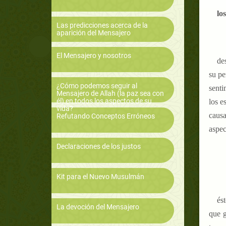
lo
Las predicciones acerca de la
aparición del Mensajero
El Mensajero y nosotros
de
su pe
¿Cómo podemos seguir al
senti
Mensajero de Allah (la paz sea con
él) en todos los aspectos de su
los es
vida?
causa
Refutando Conceptos Erróneos
aspec
Declaraciones de los justos
Kit para el Nuevo Musulmán
ést
La devoción del Mensajero
que g