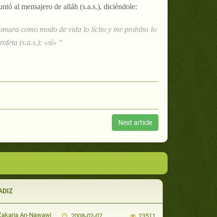
ntó al mensajero de alláh (s.a.s.), diciéndole:
 tomara como modo de vida lo lícito y me prohibo lo
ofeta (s.a.s.): «sí» “
Next article
ADIZ
Zakaria An-Nawawi
2008-02-07
23511