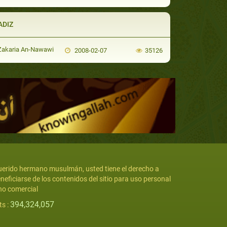
ADIZ
Zakaria An-Nawawi
2008-02-07
35126
erido hermano musulmán, usted tiene el derecho a
neficiarse de los contenidos del sitio para uso personal
no comercial
394,324,057
ts :