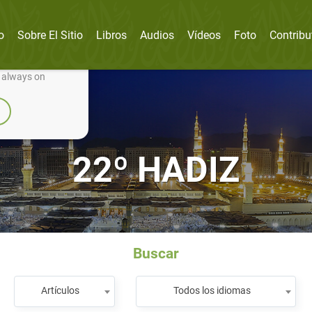
o
Sobre El Sitio
Libros
Audios
Vídeos
Foto
Contribu
nually improve it.
e always on
22º HADIZ
Buscar
Artículos
Todos los idiomas