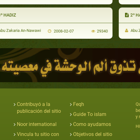
3º HADIZ
2º H
bu Zakaria An-Nawawi
Abu 
2008-02-07
29340
Contribuyó a la
Feqh
Qu
be
publicación del sitio
Guide To islam
y 
Noor international
Como ayudarnos
Hi
Vincula tu sitio con
Objetivos del sitio