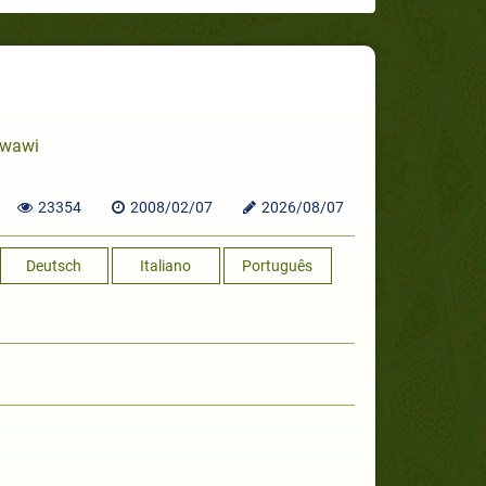
awawi
23354
2008/02/07
2026/08/07
Deutsch
Italiano
Português