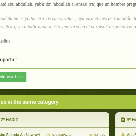
lató abu abdullah, yabir ibn 'abdullah al-ansari (ra) que un hombre pregu
cuéntame, si yo hiciera los cinco salat, , ayunara el mes de ramadán,
s ilícito, sin añadir nada a esto ¿entraría en el paraíso? respondió el pr
uslim
partir :
vious article
les in the same category
12º HADIZ
9º H
bu Zakaria An-Nawawi
Abu 
2008-02-07
24555