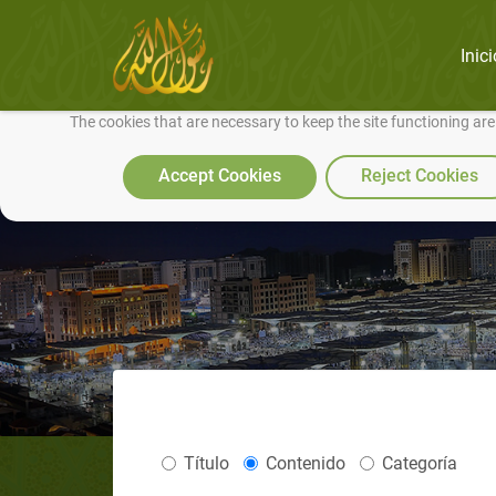
Inici
We use cookies to make our site work well for you and so we can conti
The cookies that are necessary to keep the site functioning ar
Accept Cookies
Reject Cookies
Título
Contenido
Categoría