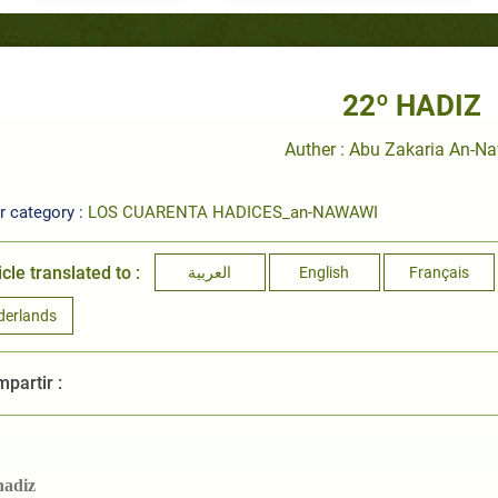
22º HADIZ
Auther : Abu Zakaria An-N
r category :
LOS CUARENTA HADICES_an-NAWAWI
icle translated to :
العربية
English
Français
derlands
partir :
hadiz