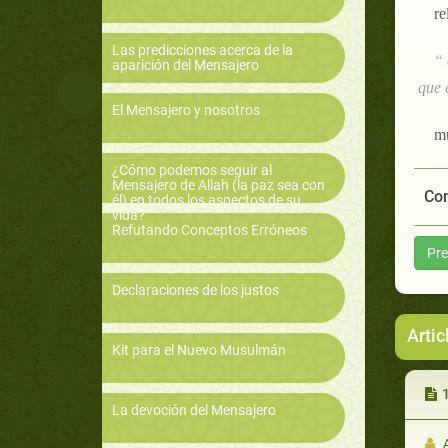
re
Las predicciones acerca de la
“ 
aparición del Mensajero
que e
El Mensajero y nosotros
m
¿Cómo podemos seguir al
Mensajero de Allah (la paz sea con
Com
él) en todos los aspectos de su
vida?
Refutando Conceptos Erróneos
Pre
Declaraciones de los justos
Artic
Kit para el Nuevo Musulmán
La devoción del Mensajero
A