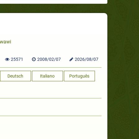
awawi
25571
2008/02/07
2026/08/07
Deutsch
Italiano
Português