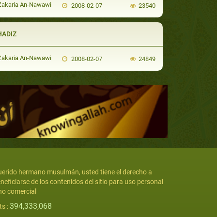
Zakaria An-Nawawi
2008-02-07
23540
HADIZ
Zakaria An-Nawawi
2008-02-07
24849
erido hermano musulmán, usted tiene el derecho a
neficiarse de los contenidos del sitio para uso personal
no comercial
394,333,068
ts :