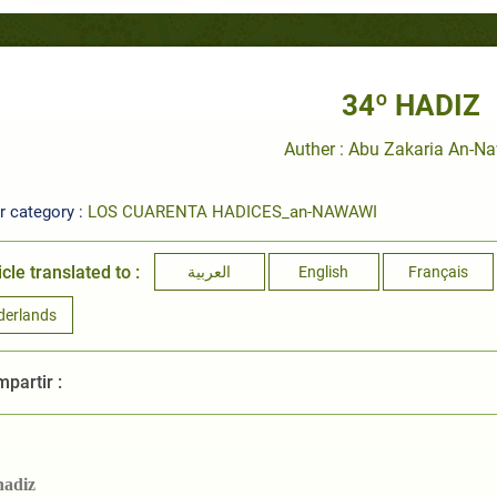
34º HADIZ
Auther : Abu Zakaria An-N
r category :
LOS CUARENTA HADICES_an-NAWAWI
icle translated to :
العربية
English
Français
derlands
partir :
hadiz