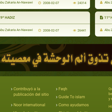
bu Zakaria An-Nawawi
Abu 
2008-02-07
24314
29º HADIZ
11º 
bu Zakaria An-Nawawi
Abu 
2008-02-07
26441
Contribuyó a la
Feqh
Qu
be
publicación del sitio
Guide To islam
y 
Noor international
Como ayudarnos
Hi