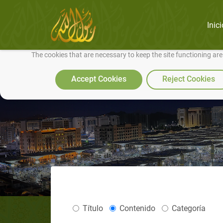
Inici
We use cookies to make our site work well for you and so we can conti
The cookies that are necessary to keep the site functioning ar
Accept Cookies
Reject Cookies
Título
Contenido
Categoría