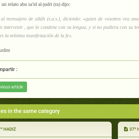
 un relato abu sa'id al-judri (ra) dijo:
 al mensajero de alláh (s.a.s.), diciendo: «quien de vosotros vea u
e intervenir , que lo condene con su lengua, y si no pudiera con su l
 es la mínima manifestación de la fe».
uslim
partir :
vious article
les in the same category
7º HADIZ
37º 