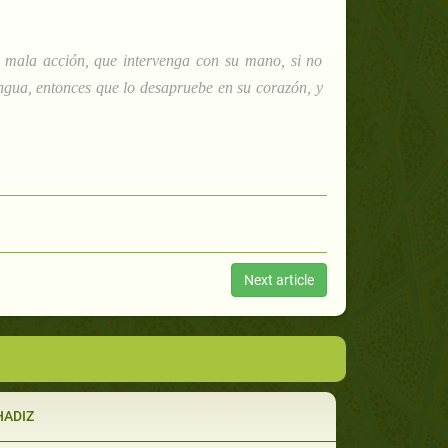
na mala acción, que intervenga con su mano, si no
engua, entonces que lo desapruebe en su corazón, y
Next article
HADIZ