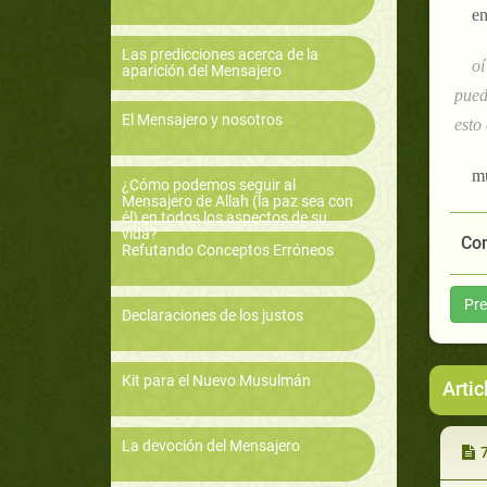
en
Las predicciones acerca de la
oí
aparición del Mensajero
pued
El Mensajero y nosotros
esto
m
¿Cómo podemos seguir al
Mensajero de Allah (la paz sea con
él) en todos los aspectos de su
vida?
Com
Refutando Conceptos Erróneos
Pre
Declaraciones de los justos
Kit para el Nuevo Musulmán
Artic
La devoción del Mensajero