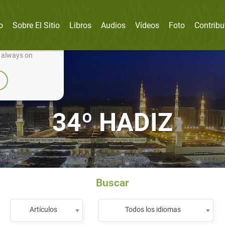
o
Sobre El Sitio
Libros
Audios
Vídeos
Foto
Contribu
nually improve it.
e always on
34º HADIZ
Buscar
Artículos
Todos los idiomas