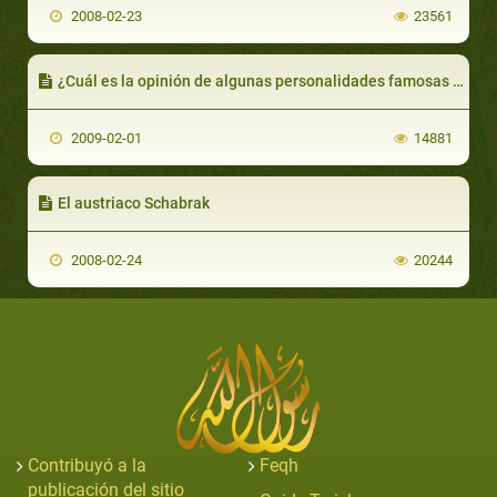
2008-02-23
23561
¿Cuál es la opinión de algunas personalidades famosas acerca de él?
2009-02-01
14881
El austriaco Schabrak
2008-02-24
20244
Contribuyó a la
Feqh
publicación del sitio