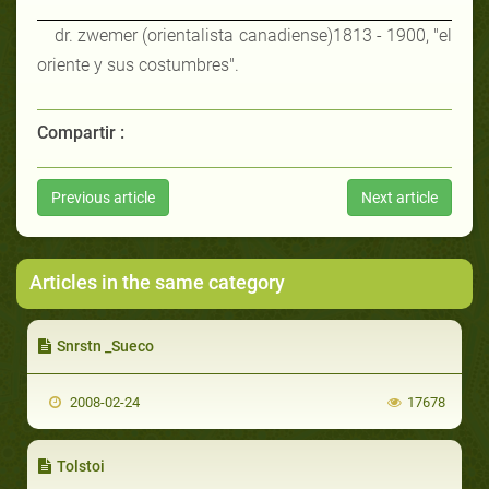
dr. zwemer (orientalista canadiense)1813 - 1900,
"
el
oriente y sus costumbres
".
Compartir :
Previous article
Next article
Articles in the same category
Snrstn _Sueco
2008-02-24
17678
Tolstoi