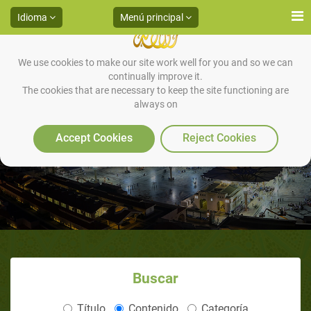
Idioma
Menú principal
We use cookies to make our site work well for you and so we can
continually improve it.
The cookies that are necessary to keep the site functioning are
always on
Dr. Zwemer
Accept Cookies
Reject Cookies
Buscar
Título
Contenido
Categoría