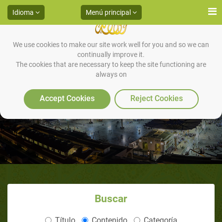
Idioma
Menú principal
We use cookies to make our site work well for you and so we can
continually improve it.
The cookies that are necessary to keep the site functioning are
always on
Jesús Profetiza el Paráclito
Accept Cookies
Reject Cookies
Buscar
Título
Contenido
Categoría