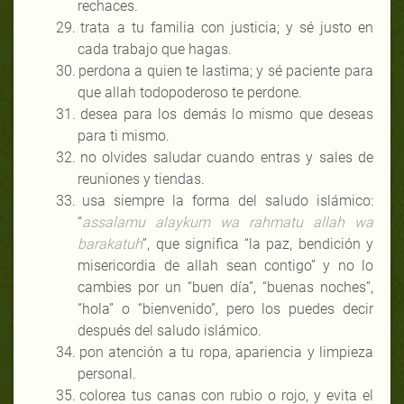
rechaces.
29.
trata a tu familia con justicia; y sé justo en
cada trabajo que hagas.
30.
perdona a quien te lastima; y sé paciente para
que allah todopoderoso te perdone.
31.
desea para los demás lo mismo que deseas
para ti mismo.
32.
no olvides saludar cuando entras y sales de
reuniones y tiendas.
33.
usa siempre la forma del saludo islámico:
“
assalamu alaykum wa rahmatu allah wa
barakatuh
”, que significa “la paz, bendición y
misericordia de allah sean contigo” y no lo
cambies por un “buen día”, “buenas noches”,
“hola” o “bienvenido”, pero los puedes decir
después del saludo islámico.
34.
pon atención a tu ropa, apariencia y limpieza
personal.
35.
colorea tus canas con rubio o rojo, y evita el