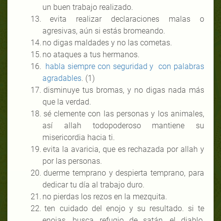
un buen trabajo realizado.
13.
evita realizar declaraciones malas o
agresivas, aún si estás bromeando.
14.
no digas maldades y no las cometas.
15.
no ataques a tus hermanos.
16.
habla siempre con seguridad y
con palabras
agradables
. (1)
17.
disminuye tus bromas, y no digas nada más
que la verdad.
18.
sé clemente con las personas y los animales,
así allah todopoderoso mantiene su
misericordia hacia ti.
19.
evita la avaricia, que es rechazada por allah y
por las personas.
20.
duerme temprano y despierta temprano, para
dedicar tu día al trabajo duro.
21.
no pierdas los rezos en la mezquita.
22.
ten cuidado del enojo y su resultado. si te
enojas, busca refugio de satán, el diablo,