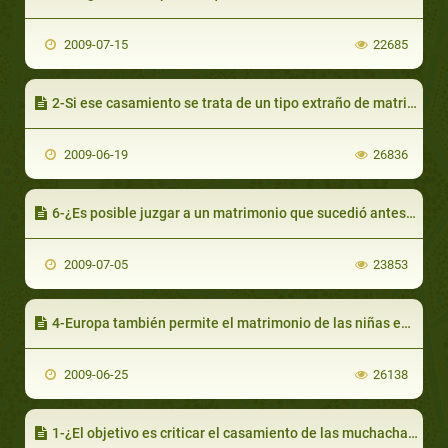
2009-07-15
22685
2-Si ese casamiento se trata de un tipo extraño de matrimonio, entonces ¿por qué no lo consideraron los infieles de la tribu Quraish como un pretexto contra Muhammad (que la paz y las bendiciones de Allah sean con él)?
2009-06-19
26836
6-¿Es posible juzgar a un matrimonio que sucedió antes de 1400 años por las leyes del siglo XXI?
2009-07-05
23853
4-Europa también permite el matrimonio de las niñas en edad temprana
2009-06-25
26138
1-¿El objetivo es criticar el casamiento de las muchachas a edad temprana o difamar la imagen del Profeta Muhammad (que la paz y las bendiciones de Allah sean con él) ?