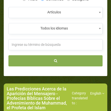
Artículos
Todos los idiomas
Las Predicciones Acerca de la
Aparición del Mensajero
-
Category
English
Profecías Bíblicas Sobre el
translated
Advenimiento de Muhammad,
to :
el Profeta del Islam