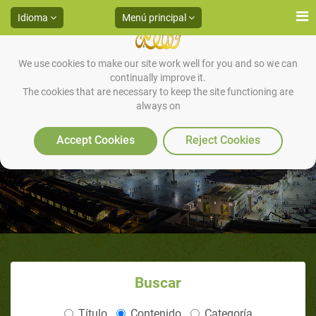
Idioma
Menú principal
We use cookies to make our site work well for you and so we can
continually improve it.
The cookies that are necessary to keep the site functioning are
always on
La importancia de la ablución
Accept Cookies
Reject Cookies
Buscar
Título
Contenido
Categoría