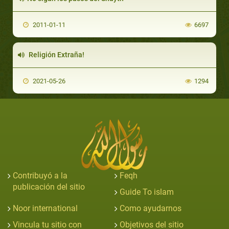
2011-01-11
6697
Religión Extraña!
2021-05-26
1294
Contribuyó a la
Feqh
publicación del sitio
Guide To islam
Noor international
Como ayudarnos
Vincula tu sitio con
Objetivos del sitio