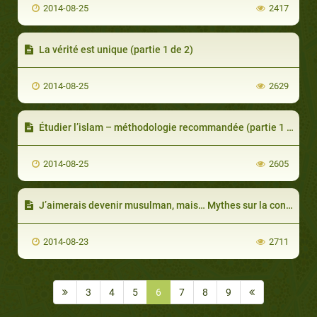
2014-08-25
2417
La vérité est unique (partie 1 de 2)
2014-08-25
2629
Étudier l’islam – méthodologie recommandée (partie 1 de 4) : À la recherche de preuves? Il faut commencer par la logique
2014-08-25
2605
J’aimerais devenir musulman, mais… Mythes sur la conversion à l’islam (partie 3 de 3)
2014-08-23
2711
3
4
5
6
7
8
9