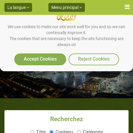
La langue
Menu principal
We use cookies to make our site work well for you and so we can
continually improve it.
The cookies that are necessary to keep the site functioning are
always on
Articles
Accept Cookies
Reject Cookies
Recherchez
Titre
Contenu
Catégorie