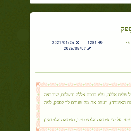
סֵפק
פ י
1281
2021/01/24
2026/08/07
 של שליח אללה, עליו ברכת אללה והשלום, שיתרצה
 האימרה), "עזוב את מה שגורם לך לספק, למה
ועד על ידי אימאם אלתירמידי, ואימאם אלנסאי.)