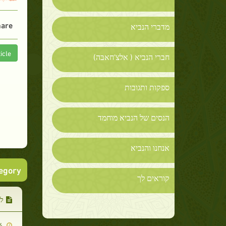
are :
מדברי הנביא
icle
חברי הנביא ( אלצ'חאבּה)
ספקות ותגובות
הנסים של הנביא מוחמד
אנחנו והנביא
tegory
קוראים לך
ל
2021-01-24