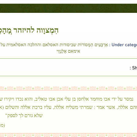
הִמְצוָוה להיזהר ְמַהָ
Under categor
אַרְבָּעִים הַמְסוֹרוֹת שביסודות האסלאם וההלכה האסלאמית על 
אימאם אָלְנָוָוִי
Sh
נמסר על ידי אבו מוחמד אלחסן בן עלי אבן אבו טאליב, והוא נכדו ויקירו
הם אללה, אשר אמר : שמרתי משליח אללה, עליו ברכת אללה והשלום (את
שלא גורם לך לספק"
(מת