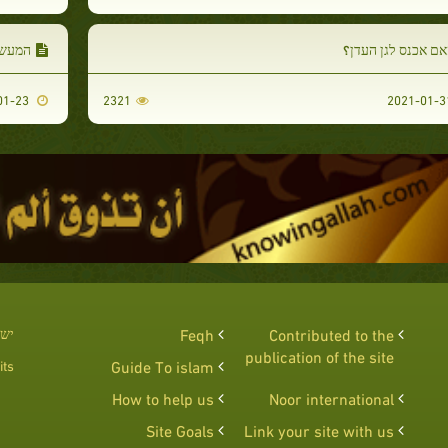
ם אכנס לגן העדן؟
המעשי
2021-01-23
2321
Contributed to the
Feqh
יש 
publication of the site
ts :
Guide To islam
How to help us
Noor international
Site Goals
Link your site with us