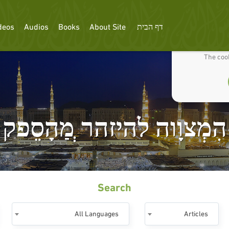
דף הבית
About Site
Books
Audios
deos
We use cookies
The cook
הִמְצוָוה להיזהר ְמַהָסֵפק
Search
All Languages
Articles