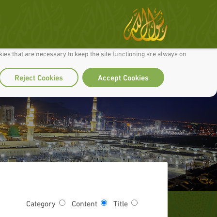
 to make our site work well for you and so we can continually improve it.
ies that are necessary to keep the site functioning are always on
Reject Cookies
Accept Cookies
Category
Content
Title