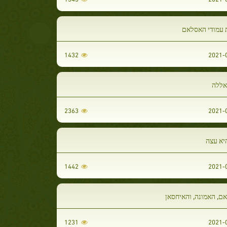
עמודי האסלאם
1432
 אללה
2363
יא עצה
1442
ם, האמונה, והאיחסאן
1231