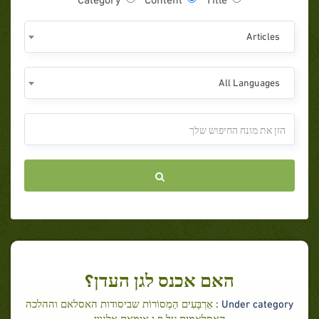
Articles
All Languages
האם אכנס לגן העדן؟
Under category :
אַרְבָּעִים הַמְסוֹרוֹת שביסודות האסלאם וההלכה
האסלאמית על פ י אימאם אָלְנָוָוִי