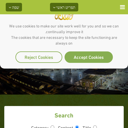
תפריט ראשי
שפה
We use cookies to make our site work well for you and so we can
continually improve it.
The cookies that are necessary to keep the site functioning are
always on
האם אכנס לגן העדן؟
Reject Cookies
Accept Cookies
Search
Category
Content
Title