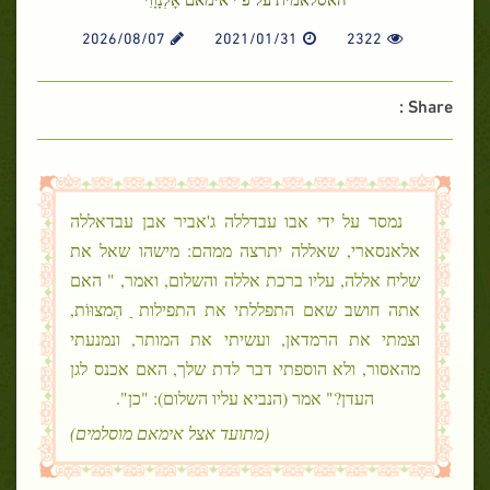
2026/08/07
2021/01/31
2322
Share :
נמסר על ידי אבו עבדללה ג'אביר אבן עבדאללה
אלאנסארי, שאללה יתרצה ממהם: מישהו שאל את
שליח אללה, עליו ברכת אללה והשלום, ואמר, " האם
אתה חושב שאם התפללתי את התפילות ַ הְמצוּוֹת,
וצמתי את הרמדאן, ועשיתי את המותר, ונמנעתי
מהאסור, ולא הוספתי דבר לדת שלך, האם אכנס לגן
העדן?" אמר (הנביא עליו השלום): "כן".
(מתועד אצל אימאם מוסלמים)