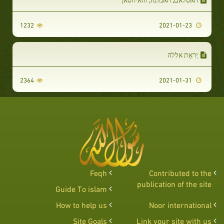
1232
2021-01-23
יְִראָת אללה
2364
2021-01-31
Feqh
Contributed to the
publication of the site
Guide To islam
How to help us
Noor international
Site Goals
Link your site with us