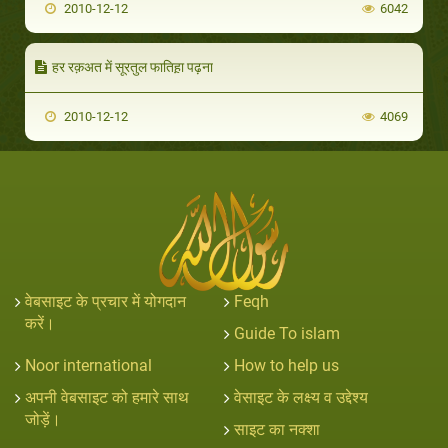
2010-12-12
6042
हर रक़अत में सूरतुल फातिह़ा पढ़ना
2010-12-12
4069
वेबसाइट के प्रचार में योगदान
Feqh
करें।
Guide To islam
Noor international
How to help us
अपनी वेबसाइट को हमारे साथ
वेसाइट के लक्ष्य व उद्देश्य
जोड़ें।
साइट का नक्शा