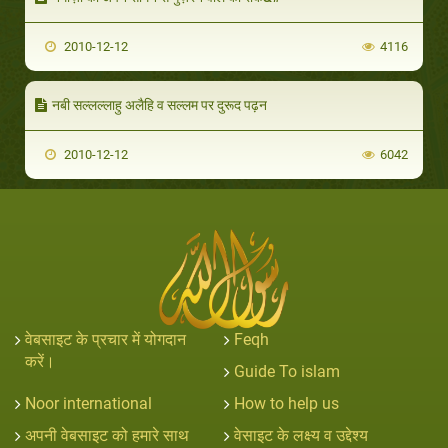
2010-12-12
4116
नबी सल्लल्लाहु अलैहि व सल्लम पर दुरूद पढ़न
2010-12-12
6042
वेबसाइट के प्रचार में योगदान
Feqh
करें।
Guide To islam
Noor international
How to help us
अपनी वेबसाइट को हमारे साथ
वेसाइट के लक्ष्य व उद्देश्य