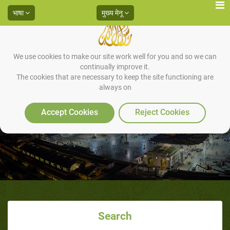
भाषा
मुख्य मेनू
We use cookies to make our site work well for you and so we can
continually improve it.
The cookies that are necessary to keep the site functioning are
always on
दूसरा सज्दा
Accept Cookies
Reject Cookies
Search