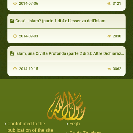
2014-07-06
3121
Cos’è l’Islam? (parte 1 di 4): L’essenza dell’Islam
2014-09-03
2830
Islam, una Civiltà Profonda (parte 2 di 2): Altre Dichiarazioni
2014-10-15
3062
Contributed to the
Feqh
publication of the site