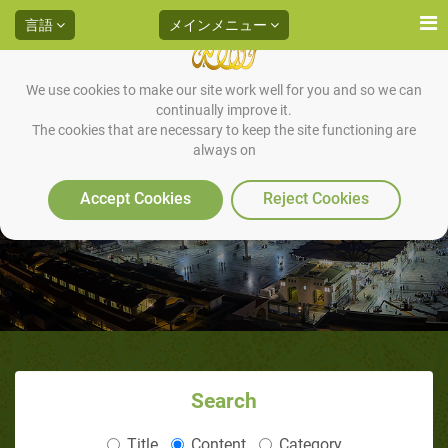
言語
メインメニュー
We use cookies to make our site work well for you and so we can
continually improve it.
The cookies that are necessary to keep the site functioning are
always on
公共財産に関連するマナー
Accept Cookies
Reject Cookies
Search
Title
Content
Category