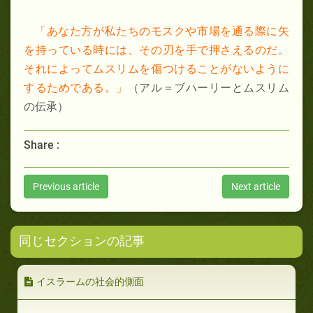
「あなた方が私たちのモスクや市場を通る際に矢
を持っている時には、その刃を手で押さえるのだ。
それによってムスリムを傷つけることがないように
するためである。」
（アル＝ブハーリーとムスリム
の伝承）
Share :
Previous article
Next article
同じセクションの記事
イスラームの社会的側面