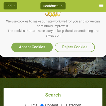
Taal
Hoofdmenu
We use cookies to make our site work well for you and so we can
continually improve it.
The cookies that are necessary to keep the site functioning are
always on
De memorisatie van de Koran
Accept Cookies
Reject Cookies
Search
Title
Content
Category