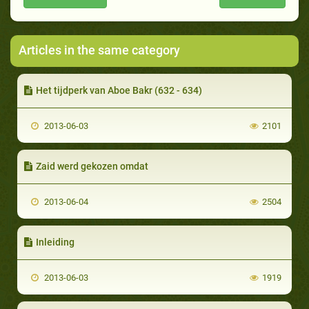
Articles in the same category
Het tijdperk van Aboe Bakr (632 - 634)
2013-06-03
2101
Zaid werd gekozen omdat
2013-06-04
2504
Inleiding
2013-06-03
1919