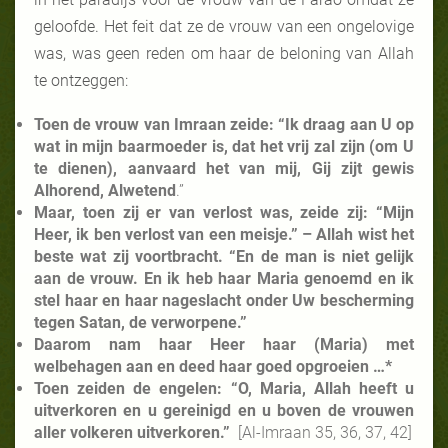
geloofde. Het feit dat ze de vrouw van een ongelovige
was, was geen reden om haar de beloning van Allah
te ontzeggen:
Toen de vrouw van Imraan zeide: “Ik draag aan U op
wat in mijn baarmoeder is, dat het vrij zal zijn (om U
te dienen), aanvaard het van mij, Gij zijt gewis
Alhorend, Alwetend
.”
Maar, toen zij er van verlost was, zeide zij: “Mijn
Heer, ik ben verlost van een meisje.” – Allah wist het
beste wat zij voortbracht. “En de man is niet gelijk
aan de vrouw. En ik heb haar Maria genoemd en ik
stel haar en haar nageslacht onder Uw bescherming
tegen Satan, de verworpene.”
Daarom nam haar Heer haar (Maria) met
welbehagen aan en deed haar goed opgroeien …*
Toen zeiden de engelen: “O, Maria, Allah heeft u
uitverkoren en u gereinigd en u boven de vrouwen
aller volkeren uitverkoren.”
[Al-Imraan 35, 36, 37, 42]