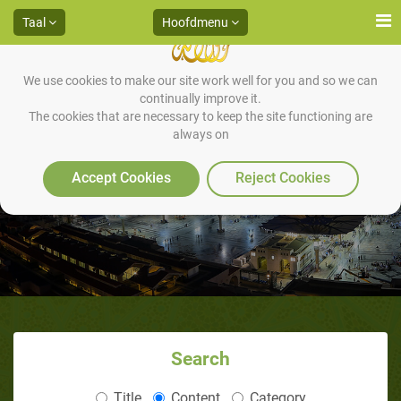
Taal
Hoofdmenu
We use cookies to make our site work well for you and so we can
continually improve it.
The cookies that are necessary to keep the site functioning are
always on
Mannen regeren over vrouwen
Accept Cookies
Reject Cookies
Search
Title
Content
Category