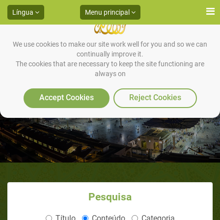
Língua
Menu principal
We use cookies to make our site work well for you and so we can
continually improve it.
The cookies that are necessary to keep the site functioning are
always on
William, ex-judeu, EUA
Accept Cookies
Reject Cookies
Pesquisa
Título
Conteúdo
Categoria