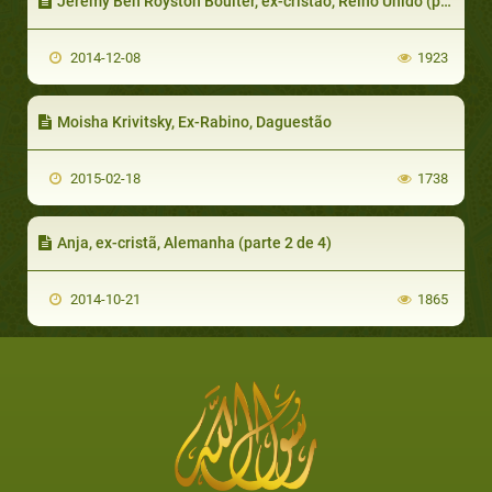
Jeremy Ben Royston Boulter, ex-cristão, Reino Unido (parte 6 de 7)
2014-12-08
1923
Moisha Krivitsky, Ex-Rabino, Daguestão
2015-02-18
1738
Anja, ex-cristã, Alemanha (parte 2 de 4)
2014-10-21
1865