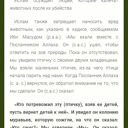
Ислам осуждает людей, которые калечат
животных после их убийства.
Ислам также запрещает наносить вред
животным, как указано в хадисе, сообщаемом
Ибн Масудом (р.а.а.): «Мы ехали вместе с
Посланником Аллаха. Он (с.а.с.) ушел, чтобы
ответить на зов природы. Пока он отсутствовал,
мы увидели птичку с своими двумя младенцами.
Мы взяли маленьких птичек, из-за чего птица
начала парить над нами. Когда Посланник Аллаха
(с. а. с.) вернулся, он обратил внимание на то, что
мы сделали. Он (с.а.с.) сказал:
«Кто потревожил эту (птичку), взяв ее детей,
пусть вернет детей к ней»
.
И увидел
он
колонию
муравьев, которую сожгли, на что он сказал:
«Кто сжег?» Мы
ответили
:
«М
ы
»
. Он сказал: