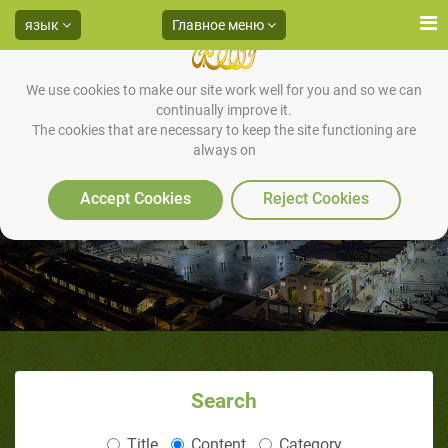
язык
Главное меню
We use cookies to make our site work well for you and so we can
continually improve it.
The cookies that are necessary to keep the site functioning are
always on
Права животных
Accept Cookies
Reject Cookies
Search
Title
Content
Category