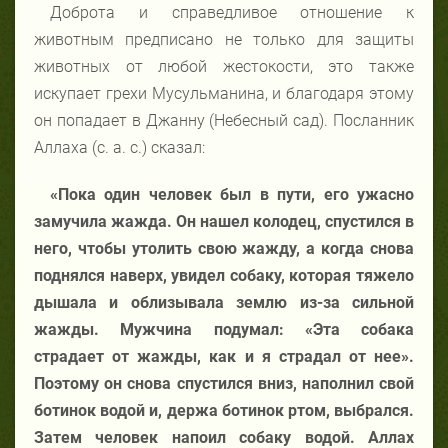
Доброта и справедливое отношение к
животным предписано не только для защиты
животных от любой жестокости, это также
искупает грехи Мусульманина, и благодаря этому
он попадает в Джанну (Небесный сад). Посланник
Аллаха (с. а. с.) сказал:
«Пока
один
человек
был в пути
, его ужасно
замучила жажда. Он нашел колодец, спустился в
него, чтобы утолить свою жажду, а когда снова
поднялся
на
верх
,
увидел собаку,
которая
тяжело
дышал
а
и облизывал
а
землю
из-за сильной
жажды. Мужчина подумал: «Эта собака
страдает от жажды, как и я страдал от нее».
Поэтому он снова спустился вниз, наполнил свой
ботинок водой и
,
держа ботинок ртом
,
выбрался.
Затем человек
напоил
собаку водой. Аллах