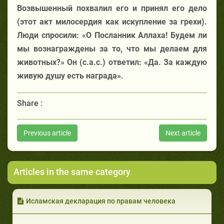
Возвышенный похвалил его и принял его дело
(этот акт милосердия как искупление за грехи).
Люди
спросили: «О Посланник Аллаха!
Будем ли
мы
вознаграждены за то, что мы делаем для
животных?»
Он (с.а.с.) ответил:
«Да. За каждую
живую душу есть награда».
Share :
Previous article
Next article
Articles in the same category
Исламская декларация по правам человека