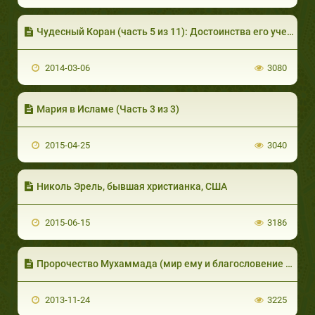
Чудесный Коран (часть 5 из 11): Достоинства его учения I
2014-03-06
3080
Мария в Исламе (Часть 3 из 3)
2015-04-25
3040
Николь Эрель, бывшая христианка, США
2015-06-15
3186
Пророчество Мухаммада (мир ему и благословение Аллаха): Не безумец, не поэт и не колдун (часть 3 из 3)
2013-11-24
3225