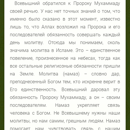
Всевышний
обратился
к
Пророку
Мухаммаду
своей
речью. У нас нет точных знаний о том, что
именно было сказано в этот момент, известно
лишь то, что Аллах возложил на Пророка и его
последователей обязанность совершать каждый
день молитву. Отсюда мы понимаем, сколь
значима молитва в Исламе. Это – единственное
повеление, произнесенное на небесах, тогда как
все остальные религиозные обязанности пришли
на Земле. Молитва (намаз) – словно дар,
преподнесенный Богом тем, кто искренне верит в
Его единственность. Всевышний даровал эту
обязанность Пророку Мухаммаду, а он – своим
последователям. Намаз укрепляет связь
человека с Богом. Не Всевышнему нужны наши
молитвы, но нам самим, грешным людям. Намаз
помогает нам чувствовать связь с нашим