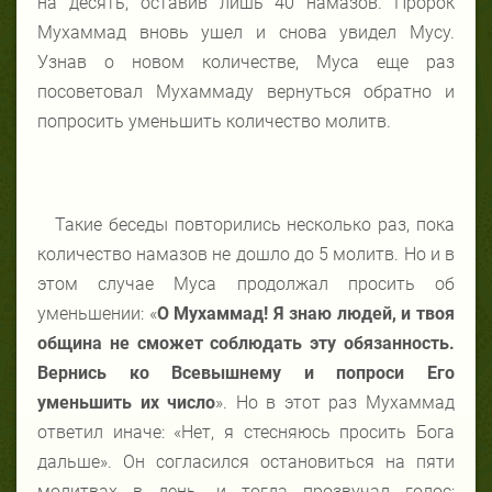
на десять, оставив лишь 40 намазов. Пророк
Мухаммад вновь ушел и снова увидел Мусу.
Узнав о новом количестве, Муса еще раз
посоветовал Мухаммаду вернуться обратно и
попросить уменьшить количество молитв.
Такие беседы повторились несколько раз, пока
количество намазов не дошло до 5 молитв. Но и в
этом случае Муса продолжал просить об
уменьшении: «
О Мухаммад! Я знаю людей, и твоя
община не сможет соблюдать эту обязанность.
Вернись ко Всевышнему и попроси Его
уменьшить их число
». Но в этот раз Мухаммад
ответил иначе: «Нет, я стесняюсь просить Бога
дальше». Он согласился остановиться на пяти
молитвах в день, и тогда прозвучал голос: