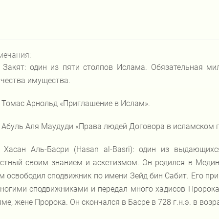
мечания:
Закят: один из пяти столпов Ислама. Обязательная ми
чества имущества.
Томас Арнольд «Приглашение в Ислам».
Абуль Аля Маудуди «Права людей Договора в исламском г
Хасан Аль-Басри (Hasan al-Basri): один из выдающих
стный своим знанием и аскетизмом. Он родился в Медине
м освободил сподвижник по имени Зейд бин Сабит. Его прив
многими сподвижниками и передал много хадисов Пророк
ме, жене Пророка. Он скончался в Басре в 728 г.н.э. в возр