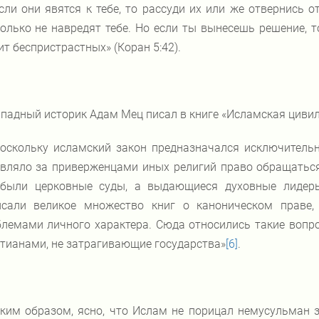
сли они явятся к тебе, то рассуди их или же отвернись о
олько не навредят тебе. Но если ты вынесешь решение, то
т беспристрастных» (Коран 5:42).
падный историк Адам Мец писал в книге «Исламская цивил
оскольку исламский закон предназначался исключительн
вляло за приверженцами иных религий право обращаться 
 были церковные суды, а выдающиеся духовные лидеры
исали великое множество книг о каноническом праве,
лемами личного характера. Сюда относились такие вопро
тианами, не затрагивающие государства»
[6]
.
ким образом, ясно, что Ислам не порицал немусульман з