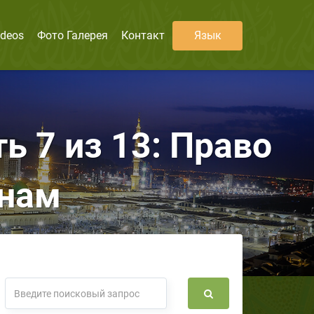
ideos
Фото Галерея
Контакт
Язык
ь 7 из 13: Право
онам