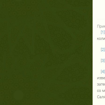
При
[1]
коли
[2]
[3]
[4]
изве
зате
со 
Саля