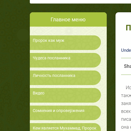
Главное меню
П
Пророк как муж
Unde
Чудеса посланника
Sha
Личность посланника
Ис
Видео
так
закя
Сомнения и опровержения
все
писа
она 
Кем является Мухаммад, Пророк