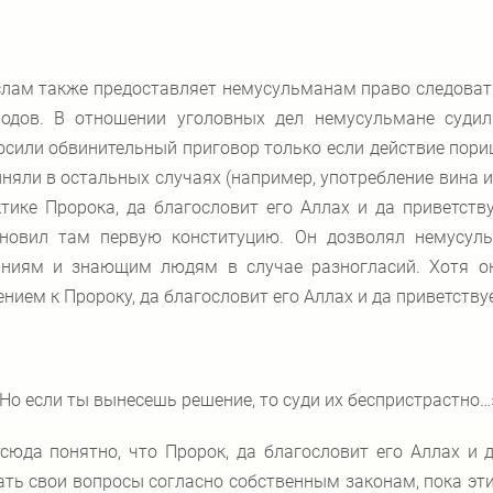
лам также предоставляет немусульманам право следоват
водов. В отношении уголовных дел немусульмане судил
сили обвинительный приговор только если действие порица
няли в остальных случаях (например, употребление вина 
тике Пророка, да благословит его Аллах и да приветств
ановил там первую конституцию. Он дозволял немусул
аниям и знающим людям в случае разногласий. Хотя он
нием к Пророку, да благословит его Аллах и да приветству
Но если ты вынесешь решение, то суди их беспристрастно…» 
сюда понятно, что Пророк, да благословит его Аллах и 
ть свои вопросы согласно собственным законам, пока эти