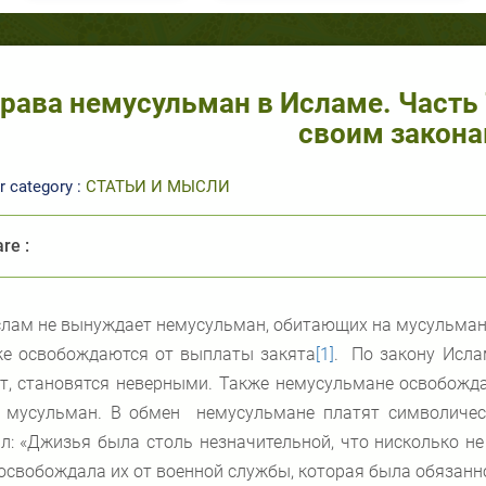
рава немусульман в Исламе. Часть 
своим закон
r category :
СТАТЬИ И МЫСЛИ
re :
лам не вынуждает немусульман, обитающих на мусульманс
же освобождаются от выплаты закята
[1]
. По закону Исла
т, становятся неверными. Также немусульмане освобожд
х мусульман. В обмен немусульмане платят символичес
л: «Джизья была столь незначительной, что нисколько не 
освобождала их от военной службы, которая была обязан