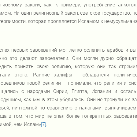
гиозному закону, как, к примеру, употребление алкого
мом. Ни один религиозный закон, светское государство, п
терпимости, которая проявляется Исламом к немусульмана
спех первых завоеваний мог легко ослепить арабов и вы
чно это делают завоеватели. Они могли дурно обраща
удить принять свою религию, которую они так стреми
егали этого. Ранние халифы - обладатели политиче
оведников новой религии – понимали, что религия и сис
ащались с народами Сирии, Египта, Испании и остал
одушием, как мы в этом убедились. Они не тронули их з
зьей, ничтожной по сравнению с налогами, выплачиваем
да в том, что мир не знал более толерантных завоевате
имой, чем Ислам»
[7]
.