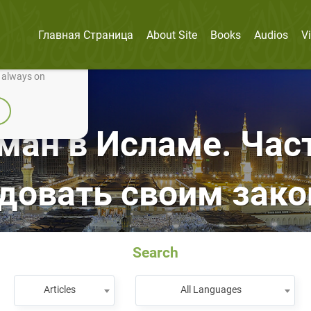
Главная Страница
About Site
Books
Audios
V
nually improve it.
e always on
ан в Исламе. Част
довать своим зак
Search
Articles
All Languages