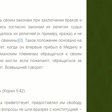
ь своим законам при заключении браков и
ись согласно законам их религии: судьи
лось их религией (к примеру, кража), и не
и свинины)
[3]
. Такое положение основано на
ует, когда он впервые прибыл в Медину и
ьманским племенам обращаться к своим
и могли, если пожелают, обращаться за
ет. Всевышний говорит:
(Коран 5:42).
да приветствует, предоставлял им свободу
 вопросы не шли вразрез с конституцией –