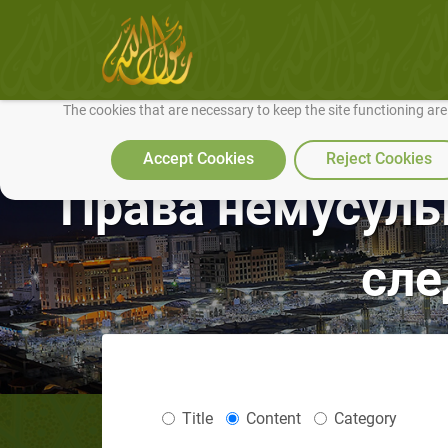
We use cookies to make our site work well for you and so we can conti
The cookies that are necessary to keep the site functioning ar
Accept Cookies
Reject Cookies
Права немусульм
сле
Title
Content
Category