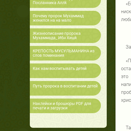
Посланника Аллk
«Е
ниск
Почему пророк Мухаммад
люби
женился на на мало
Жизнеописание пророка
Мухаммада_ Ибн Хишk
За
КРЕПОСТЬ МУСУЛЬМАНИНА из
слов поминания
«П
оста
Как нам воспитывать детей
это
нап
Путь пророка в воспитании детей
проб
хрис
Наклейки и брошюры PDF для
печати и загрузки
Та