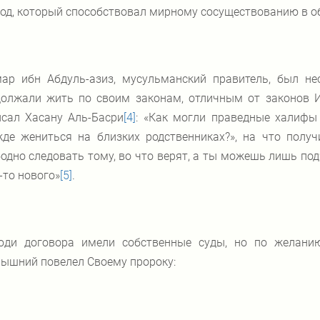
од, который способствовал мирному сосуществованию в о
ар ибн Абдуль-азиз, мусульманский правитель, был не
должали жить по своим законам, отличным от законов И
исал Хасану Аль-Басри
[4]
: «Как могли праведные халифы
де жениться на близких родственниках?», на что получ
одно следовать тому, во что верят, а ты можешь лишь под
-то нового»
[5]
.
ди договора имели собственные суды, но по желанию
ышний повелел Своему пророку: