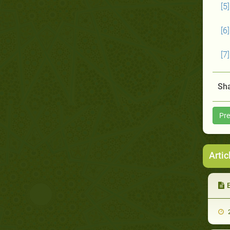
[5]
[6]
[7]
Sha
Pre
Artic
Б
2