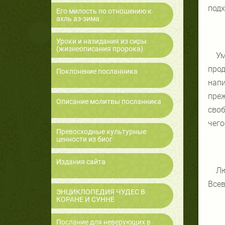
подх
Его милость по отношению к
ахль аз-зима
Уроки и назидания из сиры
(жизнеописания пророка)
Ум
про
Поклонение посланника
нап
преж
Описание молитвы посланника
своб
чего
Превосходные культурные
ценности из биог
Издания сайта
Лю
Всев
ЭНЦИКЛОПЕДИЯ ЧУДЕС В
КОРАНЕ И СУННЕ
Послание для неверующих в