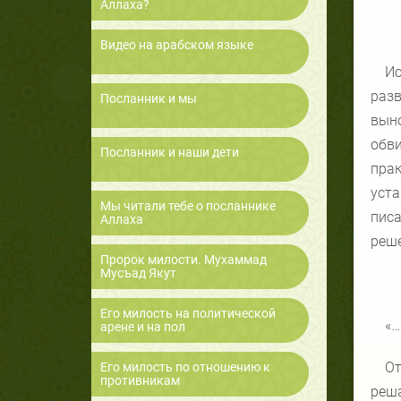
Аллаха?
Видео на арабском языке
Ис
раз
Посланник и мы
выно
обви
Посланник и наши дети
прак
уст
Мы читали тебе о посланнике
пис
Аллаха
реше
Пророк милости. Мухаммад
Мусъад Якут
Его милость на политической
«…
арене и на пол
От
Его милость по отношению к
противникам
реша