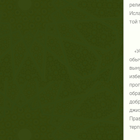
рели
Исла
той 
«У
обы
вын
изб
проп
обр
добр
джи
Прав
терп