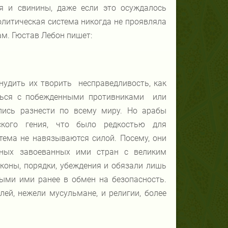
ля и свинины, даже если это осуждалось
олитическая система никогда не проявляла
м. Гюстав Лебон пишет:
нудить их творить несправедливость, как
ться с побежденными противниками или
лись разнести по всему миру. Но арабы
ского гения, что было редкостью для
тема не навязываются силой. Посему, они
ьных завоеванных ими стран с великим
аконы, порядки, убеждения и обязали лишь
ыми ими ранее в обмен на безопасность.
лей, нежели мусульмане, и религии, более