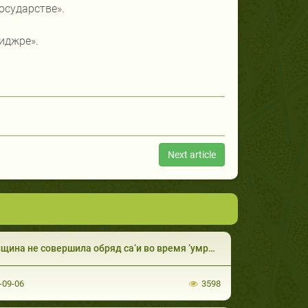
осударстве».
иджре».
Next article
а не совершила обряд са‘и во время ‘умры при паломничестве таматту‘
-09-06
3598