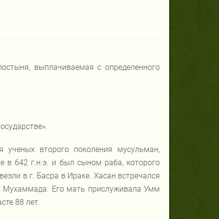
лостыня, выплачиваемая с определенного
осударстве».
ся ученых второго поколения мусульман,
 в 642 г.н.э. и был сыном раба, которого
езли в г. Басра в Ираке. Хасан встречался
а Мухаммада. Его мать прислуживала Умм
асте 88 лет.