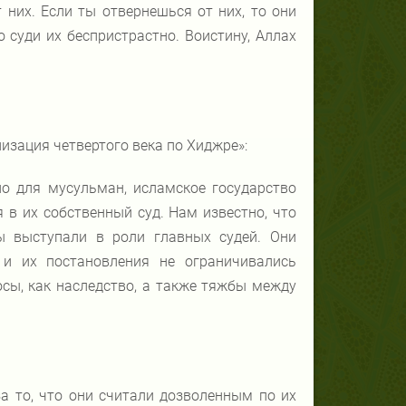
т них. Если ты отвернешься от них, то они
 суди их беспристрастно. Воистину, Аллах
изация четвертого века по Хиджре»:
о для мусульман, исламское государство
в их собственный суд. Нам известно, что
 выступали в роли главных судей. Они
 и их постановления не ограничивались
сы, как наследство, а также тяжбы между
а то, что они считали дозволенным по их