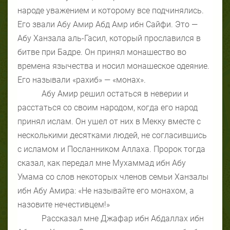
народе уважением и которому все подчинялись.
Его звали Абу Амир Абд Амр ибн Сайфи. Это —
Абу Ханзала аль-Гасил, который прославился в
битве при Бадре. Он принял монашество во
времена язычества и носил монашеское одеяние.
Его называли «рахиб» — «монах».
Абу Амир решил остаться в неверии и
расстаться со своим народом, когда его народ
принял ислам. Он ушел от них в Мекку вместе с
несколькими десятками людей, не согласившись
с исламом и Посланником Аллаха. Пророк тогда
сказал, как передал мне Мухаммад ибн Абу
Умама со слов некоторых членов семьи Ханзалы
ибн Абу Амира: «Не называйте его монахом, а
назовите нечестивцем!»
Рассказал мне Джафар ибн Абдаллах ибн