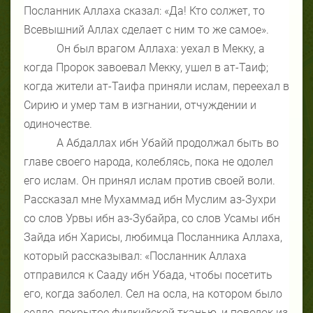
Посланник Аллаха сказал: «Да! Кто солжет, то
Всевышний Аллах сделает с ним то же самое».
Он был врагом Аллаха: уехал в Мекку, а
когда Пророк завоевал Мекку, ушел в ат-Таиф;
когда жители ат-Таифа приняли ислам, переехал в
Сирию и умер там в изгнании, отчуждении и
одиночестве.
А Абдаллах ибн Убайй продолжал быть во
главе своего народа, колеблясь, пока не одолел
его ислам. Он принял ислам против своей воли.
Рассказал мне Мухаммад ибн Муслим аз-Зухри
со слов Урвы ибн аз-Зубайра, со слов Усамы ибн
Зайда ибн Харисы, любимца Посланника Аллаха,
который рассказывал: «Посланник Аллаха
отправился к Сааду ибн Убада, чтобы посетить
его, когда заболел. Сел на осла, на котором было
седло, покрытое фидкийской тканью, и поводок из