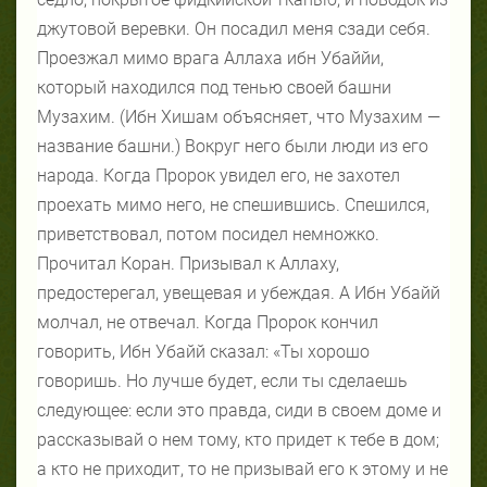
джутовой веревки. Он посадил меня сзади себя.
Проезжал мимо врага Аллаха ибн Убаййи,
который находился под тенью своей башни
Музахим. (Ибн Хишам объясняет, что Музахим —
название башни.) Вокруг него были люди из его
народа. Когда Пророк увидел его, не захотел
проехать мимо него, не спешившись. Спешился,
приветствовал, потом посидел немножко.
Прочитал Коран. Призывал к Аллаху,
предостерегал, увещевая и убеждая. А Ибн Убайй
молчал, не отвечал. Когда Пророк кончил
говорить, Ибн Убайй сказал: «Ты хорошо
говоришь. Но лучше будет, если ты сделаешь
следующее: если это правда, сиди в своем доме и
рассказывай о нем тому, кто придет к тебе в дом;
а кто не приходит, то не призывай его к этому и не