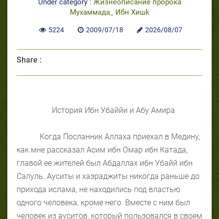
Under category :
Жизнеописание пророка
Мухаммада_ Ибн Хишk
5224
2009/07/18
2026/08/07
Share :
История Ибн Убаййи и Абу Амира
Когда Посланник Аллаха приехал в Медину,
как мне рассказал Асим ибн Омар ибн Катада,
главой ее жителей был Абдаллах ибн Убайй ибн
Салуль. Ауситы и хазраджиты никогда раньше до
прихода ислама, не находились под властью
одного человека, кроме него. Вместе с ним был
человек из ауситов, который пользовался в своем