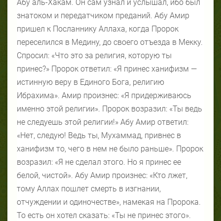
Абу аль-Хакам. Он сам узнал и услышал, ибо был
знатоком и передатчиком преданий. Абу Амир
пришел к Посланнику Аллаха, когда Пророк
переселился в Медину, до своего отъезда в Мекку.
Спросил: «Что это за религия, которую ты
принес?» Пророк ответил: «Я принес ханифизм —
истинную веру в Единого Бога, религию
Ибрахима». Амир произнес: «Я придерживаюсь
именно этой религии». Пророк возразил: «Ты ведь
не следуешь этой религии!» Абу Амир ответил:
«Нет, следую! Ведь ты, Мухаммад, привнес в
ханифизм то, чего в нем не было раньше». Пророк
возразил: «Я не сделал этого. Но я принес ее
белой, чистой». Абу Амир произнес: «Кто лжет,
тому Аллах пошлет смерть в изгнании,
отчуждении и одиночестве», намекая на Пророка.
То есть он хотел сказать: «Ты не принес этого».