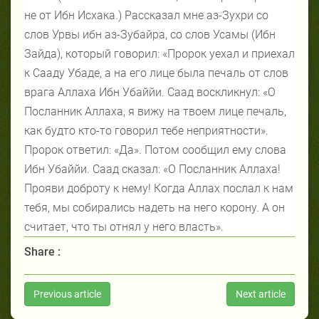
не от Ибн Исхака.) Рассказал мне аз-Зухри со
слов Урвы ибн аз-Зубайра, со слов Усамы (Ибн
Зайда), который говорил: «Пророк уехал и приехал
к Сааду Убаде, а на его лице была печаль от слов
врага Аллаха Ибн Убаййи. Саад воскликнул: «О
Посланник Аллаха, я вижу на твоем лице печаль,
как будто кто-то говорил тебе неприятности».
Пророк ответил: «Да». Потом сообщил ему слова
Ибн Убаййи. Саад сказал: «О Посланник Аллаха!
Прояви доброту к нему! Когда Аллах послал к нам
тебя, мы собирались надеть на него корону. А он
считает, что ты отнял у него власть».
Share :
Previous article
Next article