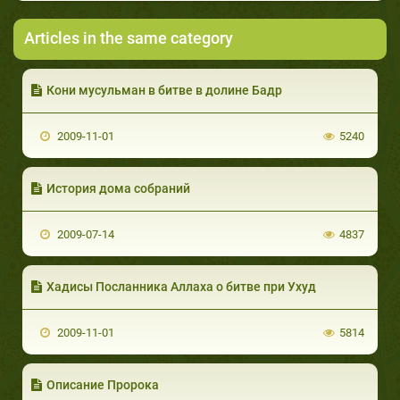
Articles in the same category
Кони мусульман в битве в долине Бадр
2009-11-01
5240
История дома собраний
2009-07-14
4837
Хадисы Посланника Аллаха о битве при Ухуд
2009-11-01
5814
Описание Пророка