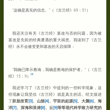
“这确是真实的信念。”（《古兰经》69：51）
我还关注有关《古兰经》篡改与否的问题，因为被
篡改是先前的经典遭遇的重大祸患。我读到了《古兰
经》永不会被变更和篡改的天启保障：
“我确已降示教诲，我确是教诲的保护者。”（《古兰
[2]
经》15：9）
我还学习了《古兰经》中提到的一些科学现象，这
些现象让我坚信《古兰经》就是真主的话。经文描述
了
胚胎
发育
[3]
、山脉
[4]
、宇宙的起源
[5]
、大
脑
[6]
、海
洋
[7]
、深海和浪涛
[8]
、云
[9]
等等
现代科学致力研究的