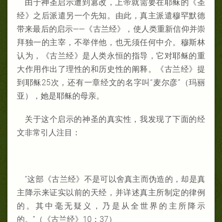
由于神圣启示遭到篡改，上帝就需要在耶稣的《圣
经》之后派遣另一个先知。由此，真主派遣穆罕默德
带来最后的启示——《古兰经》，使人类重新信仰并崇
拜独一的主宰，不举伴他，也无须任何中介。穆斯林
认为，《古兰经》是人类永恒的指导，它对耶稣的重
大作用作出了理性的和历史性的阐释。《古兰经》提
到耶稣25次，还有一章经文的名字叫“麦尔彦”（玛丽
亚），她是耶稣的母亲。
关于这个启示的神圣的真实性，我发现了下面的经
文非常引人注目：
“这部《古兰经》不是可以舍真主而伪造的，却是真
主降示来证实以前的天经，并详述真主所制定的律例
的。其中毫无疑义，乃是从全世界的主所降示
的。”（《古兰经》10：37）