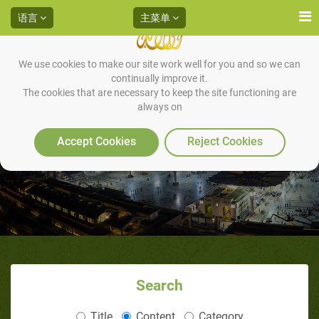
语言
主菜单
We use cookies to make our site work well for you and so we can
continually improve it.
The cookies that are necessary to keep the site functioning are
always on
美国前基督徒唐纳德·W·弗洛德
（3/4）
Accept Cookies
Reject Cookies
Search
Title
Content
Category