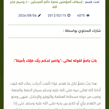
تحت قسم :
إسعاف المؤمنين بنصرة خاتم المرسلين - د.وسيم فتح
الله
2026/08/06
2012/02/15
4075
شارك المحتوي بواسطة :
بابٌ جامعٌ لقوله تعالى
:"
واصبر لحِـُكم ربِّك فإنك بأعيننا
":
هذا بابٌ جامعٌ لكل ما تقدم، فإذا تأملت أدركت رعاك الله كيف
أحاط الله تعالى نبيه صلى الله عليه وسلم بسياج الحفظ والمنعة،
وضرب من حوله فسطاط العظمة والتوقير والإجلال، فنهى ومنع
من التقدم برأيٍ أو كلامٍ بين يديه صلى الله عليه وسلم، حتى إذا