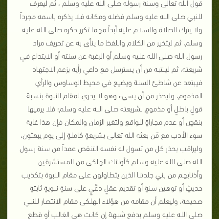
قول الله تعالى وسنة رسوله صلى الله عليه وسلم ، ثم ليعرف
للنبي صلى الله عليه وسلم فضله ومكانه فلا يذكره باسمه مجرداً
ولا يترك الصلاة والسلام عليه أبداً مهما تكرر ذكره صلى الله عليه
وسلم، ثم ليتخير من الكلام واللفظ ما ينأى به عن تحريف مراد
رسول الله صلى الله عليه وسلم أو الرغبة عن سنته أو الابتداع في
شريعته، ثم لينتبه من أن يسترسل مع داعي رأيه بزعم الاجتهاد
فيبتعد عن شاطئ السنة ويضيع في محيط الوساوس والرأي
المذموم، وليحذر من أن يسيء وهو لا يدري لمقام النبوة بنسبة
قولٍ باطلٍ أو مذمومٍ لشريعته صلى الله عليه وسلم؛ فلا يرميها
بنقصٍ أو عدم مجاراةٍ للواقع ولتغير الزمان والمكان فإن هذا غاية
سوء الأدب مع مَن بعثه الله تعالى بشريعةٍ كاملةٍ إلى يوم يبعثون،
وليراقب بحذر كل من تسول له نفسه التنقص عمداً من سنة رسول
الله صلى الله عليه وسلم كأولئك الهلكى من المستشرقين
وأذنابهم من بني جلدتنا الذين يتطاولون على مقام النبوة بتكذيب
حديثٍ أو توهين سنةٍ أو تقديم عقلٍ دعِّيٍ على سنةٍ نبويةٍ ثابتةٍ
صحيحة، وليعلم أن مقامه من هؤلاء الهلكى مقام الانتصار للنبي
صلى الله عليه وسلم بدفع شبهة إن كانت هي الغالب أو قطع