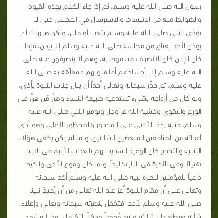
رسول الله صلى الله عليه وسلم، ثم إذا جاء الكلام بهذه القيود
والضوابط منع من الانبساط والاسترسال في المجلس حتى لا
يؤذى النبي صلى الله عليه وسلم بتعب أو ملل، ولكن هيهات أن
يؤذن لأحد بقيامٍ من مجلسه صلى الله عليه وسلم إلا بإذن، فإذا
كان الإذن كان الانصراف مسموحاً به، وهم لا ينصرفون عنه صلى
الله عليه وسلم إلا بأجسادهم أما قلوبهم فمعلَّقة به صلى الله
عليه وسلم، ثم حذَّر سبحانه وتعالى أحداً أن ينال جناب النبوة بأذى،
ولو كان من أزواجه بشيء تستدعيه طبيعة النساء وهنَّ مَن هنَّ في
الورع والتقوى وخشية الله عز وجل وتوقير النبي صلى الله عليه
وسلم، فنبه بهذا الأدنى على المحذور والمحظور الأعلى وهو أذى
أعدائه من المنافقين المبغضين الشانئين، ولما لم يكن يكفي هؤلاء
التنبيه والتحذير كان الوعيد الشديد لهم بالعذاب الأليم في الدنيا
تقتيلاً وفي الآخرة في النار تخليداً، ولما كان وقوع الأذى والكيد
داعياً للمؤمنين لنصرة نبيه صلى الله عليه وسلم أكد سبحانه
وتعالى على أن مقام النبوة أعز عند الله تعالى من أن يُحيجَ نبينا
صلى الله عليه وسلم لأحد، فتكفل بنصرته سبحانه وتعالى وإعلاء
شأنه وقطع دابر شانئه وبتره وُجوداً وذِكراً، لتكتمل بهذا المشهد