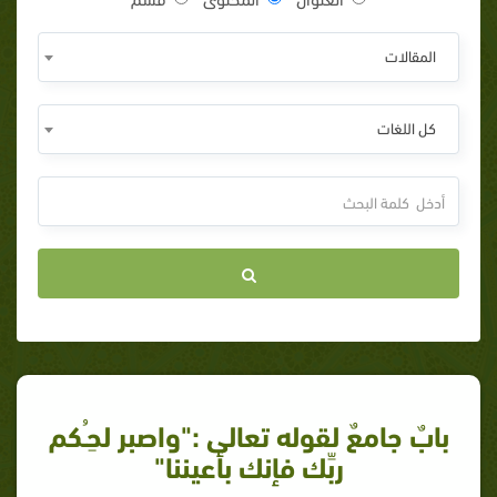
المقالات
كل اللغات
بابٌ جامعٌ لقوله تعالى :"واصبر لحِـُكم
ربِّك فإنك بأعيننا"